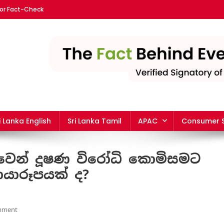
or Fact-Check
nka | The leading fact-chec
i Lanka English
Sri Lanka Tamil
APAC
Consumer S
ුවෙන් දූෂණ විරෝධි කොමිසමට
යාරූපයක් ද?
On
mment
හිටපු