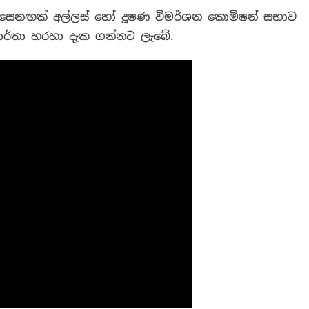
 සෙනඟක් අල්ලස් හෝ දූෂණ විමර්ශන කොමිෂන් සභාව
‍ය වාර්තා හරහා දැක ගන්නට ලැබේ.