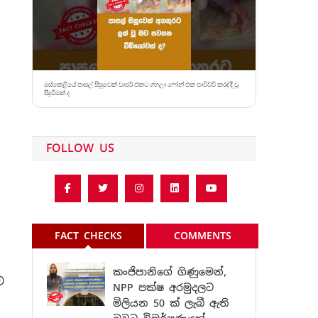
මස්කෙළියේ පාසල් සිසුවෙක් චාජර් එකට ගහලා ෆෝන් එක පාවිච්චි කරද්දී වූ
සිදුවීමක් ද
FOLLOW US
FACT CHECKS
COMMENTS
කංජිපානිගේ ගිණුමෙන්,
ව
NPP පක්ෂ අරමුදලට
මිලියන 50 ක් ලැබී ඇති