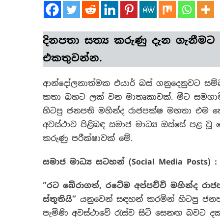
දිනපතා
සත්‍ය කරුණු
දැන ගැනීමට
එකතුවන්න.
ආන්දෝලනාත්මක එයාර් බස් ගනුදෙනුවට සම්බ
කතා බහට ලක් වන මාතෘකාවක්. මීට සමගාමී
හිටපු ජනපති මහින්ද රාජපක්ෂ මහතා එම කො
අවස්ථාව පිළිබඳ සමාජ මාධ්‍ය ඔස්සේ පළ ව
කරුණු පරීක්ෂාවක් මේ.
සමාජ මාධ්‍ය සටහන් (
Social Media Posts) :
“
රට බේරාගත්
,
රටේම අප්පච්චි මහින්ද රා
ස්තූතියි
”
යනුවෙන් සඳහන් කරමින් හිටපු ජන
පැමිණි අවස්ථාවේ රැස්ව සිටි සෙනඟ බවට දක