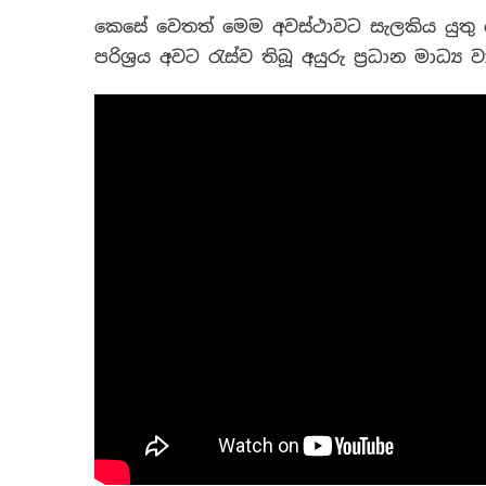
කෙසේ වෙතත් මෙම අවස්ථාවට සැලකිය යුතු
පරිශ්‍රය අවට රැස්ව තිබූ අයුරු ප්‍රධාන මාධ්