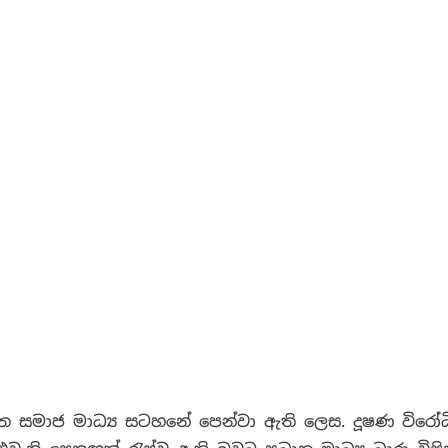
හත සමාජ මාධ්‍ය සටහනේ පෙන්වා ඇති ලෙස. දූෂණ විරෝධ