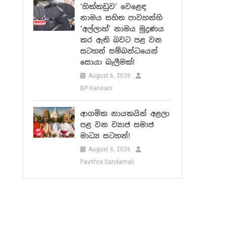
‘හික්කඩුව’ වෙළෙඳ
නාමය සහිත පාවහන්හි
‘අල්ලාහ්’ නාමය මුද්‍රණය
කර ඇති බවට පළ වන
සටහන් සම්බන්ධයෙන්
සොයා බැලීමක්!
August 6, 2026
BP Hansani
ආගමික නායකයින් අළලා
පළ වන ව්‍යාජ සමාජ
මාධ්‍ය සටහන්!
August 6, 2026
Pavithra Sandamali