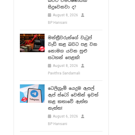
බවට විමර්ෂණයක්
සිදුවෙනවා ද?
August 8, 2026
BP Hansani
මන්ත්‍රීවරුන්ගේ වැටුප්
වැඩි කළ බවට පළ වන
නොමග යවන සුළු
සටහන් පෙළක්!
August 8, 2026
Pavithra Sandamali
ටෙලිග්‍රෑම් යෙදුම ඇපල්
ඇප් ස්ටෝ වෙතින් ඉවත්
කළ කතාවේ ඇත්ත
නැත්ත!
August 6, 2026
BP Hansani