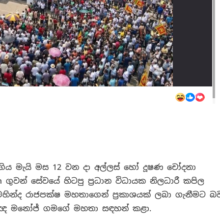
ුගිය මැයි මස 12 වන දා අල්ලස් හෝ දූෂණ චෝදනා
ගුවන් සේවයේ හිටපු ප්‍රධාන විධායක නිලධාරී කපිල
ව මහින්ද රාජපක්ෂ මහතාගෙන් ප්‍රකාශයක් ලබා ගැනීමට බ
 නීතිඥ මනෝජ් ගමගේ මහතා සඳහන් කළා.