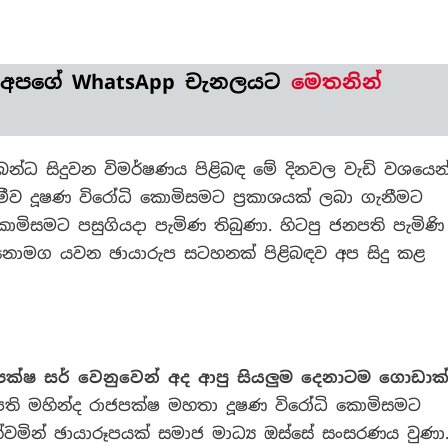
ජනපති
මහින්ද
වෙනුවෙන්
 අපගේ WhatsApp චැනලයට
මෙතනින්
දූෂණ
විරෝධි
කොමිසමට
පැමිණි
න්ධ සිදුවන විමර්ෂණය පිළිබඳ මේ දිනවල වැඩි වශයෙන
සෙනඟ
ව දූෂණ විරෝධි කොමිසමට ප්‍රකාශයක් ලබා ගැනීමට
දැක්වෙන
මිසමට පසුගියදා පැමිණ තිබුණා. හිටපු ජනපති පැමිණි
ඡායාරූපයක්
ද?
ූ නොමග යවන ඡායාරුප සටහනක් පිළිබඳව අප සිදු කළ
ජපක්ෂ සර් වෙනුවෙන් අද ආපු සියලුම දෙනාටම ගොඩාක
පති මහින්ද රාජපක්ෂ මහතා දූෂණ විරෝධි කොමිසමට
්වමින් ඡායාරූපයක් සමාජ මාධ්‍ය ඔස්සේ සංසරණය වුණා