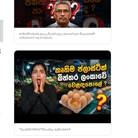
කංජිපානි ඉම්රාන්, ඇප ලැබීමෙන් පසු ලංකාවෙන් පැන ගියේ, ජනපති
ගෝඨාභයගේ පාලන සමයේ ද
්
්
“ප්ලාස්ටික් බිත්තර” වීඩියෝවල ඇත්ත කතාව!
.