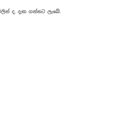
ලින් ද, දැක ගන්නට ලැබේ.