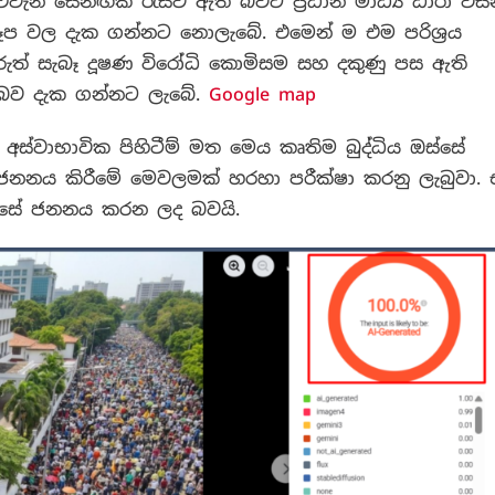
ැනි සෙනඟක් රැස්ව ඇති බවට ප්‍රධාන මාධ්‍ය ධාරා විසි
ප වල දැක ගන්නට නොලැබේ. එමෙන් ම එම පරිශ්‍රය
යුරුත් සැබෑ දූෂණ විරෝධි කොමිසම සහ දකුණු පස ඇති
 බව දැක ගන්නට ලැබේ.
Google map
්වාභාවික පිහිටීම් මත මෙය කෘතිම බුද්ධිය ඔස්සේ
ජනනය කිරීමේ මෙවලමක් හරහා පරීක්ෂා කරනු ලැබුවා. 
ඔස්සේ ජනනය කරන ලද බවයි.