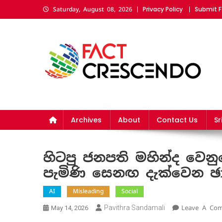
Skip
Privacy Policy
Submit F
Saturday, August 08, 2026
to
content
Fact Crescendo Sri La
The fact behind every news!
Archives
About
Contact Us
Sr
හිටපු ජනපති මහින්ද වෙන
පැමිණි සෙනඟ දැක්වෙන ඡා
AI
Misleading
Social
Pavithra Sandamali
Leave A Co
May 14, 2026