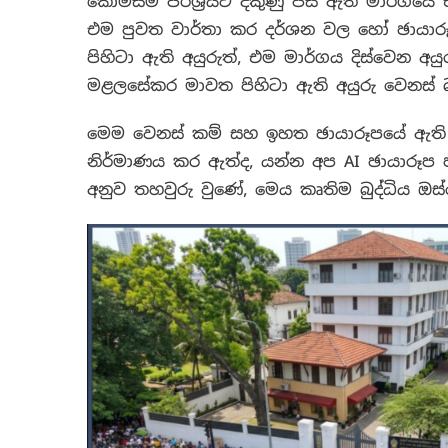
කොමිසම පරිශ්‍රයට දකුණු පස ඇති මාර්ගයේ එව
එම පුවත වාර්තා කර දර්ශන වල හෝ ඡායාරූ
පිහිටා ඇති අයුරුත්, එම මාර්ගය දිස්වෙන අ
මළලසේකර මාවත පිහිටා ඇති අයුරු වෙනස්
මෙම වෙනස් කම් සහ ඉහත ඡායාරූපයේ ඇති අස
නිර්මාණය කර ඇත්ද, යන්න අප AI ඡායාරූප 
අනුව තහවුරු වුණේ, මෙය කෘතිම බුද්ධිය 