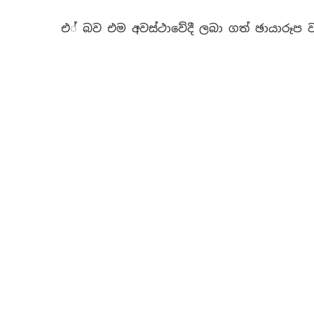
එ් බව එම අවස්ථාවේදී ලබා ගත් ඡායාරූප ව