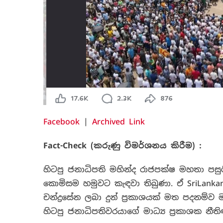
Facebook
|
Archived Link
Fact-Check (
කරුණු විමර්ශනය කිරීම) :
හිටපු ජනාධිපති මහින්ද රාජපක්ෂ මහතා පස
කොමිසම හමුවට කැඳවා තිබුණා. ඒ SriLankan 
චන්ද්‍රසේන ලබා දුන් ප්‍රකාශයක් මත පදනම්
හිටපු ජනාධිපතිවරයාගේ මාධ්‍ය ප්‍රකාශක