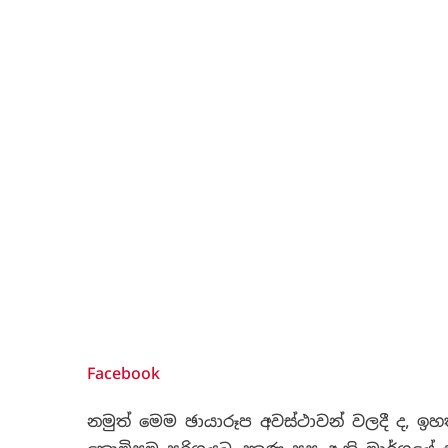
Facebook
නමුත් මෙම ඡායාරූප අවස්ථාවන් වලදී ද, ඉ