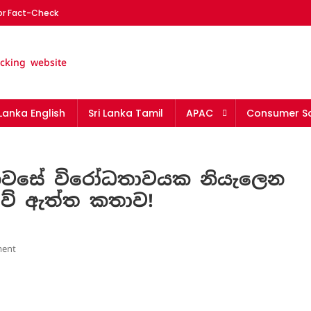
or Fact-Check
nka | The leading fact-chec
 Lanka English
Sri Lanka Tamil
APAC
Consumer Sa
 නිවසේ විරෝධතාවයක නියැලෙන
ෝවේ ඇත්ත කතාව!
On
ent
අන්තරේ
සිසුන්
මල්වානේ