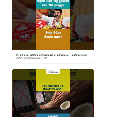
තලපති විජේ, යුක්තිගරුක නායකයෙකු ලෙස වීරත්වයේ ලා දැක්වීමට යොදා
ගන්නා, ව්‍යාජ නිර්මාණ රැල්ලක් !