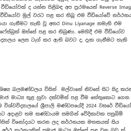
ීඩියෝවක් ද යන්න පිළිබඳ අප ප්‍රථමයෙන් Reverse Imag
 වීඩියෝව මුල් වරට පළ කර තිබූ එම වීඩියෝවේ නර්ථන
ා ගැනීමට හැකි වූ අතර Dinu Liyanage නමැති එම
 ෆේස්බුක් ඔස්සේ පළ කර තිබුණා. මෙහිදී එම වීඩියෝව
්‍යාලය ලෙස ටැග් කර ඇති බවට ද, දැක ගැනීමට හැකි
ය ශිෂ්‍ය බලමණ්ඩලය විසින් මල්වානේ නිවසේ සිට සිදු කර
සමාජ මාධ්‍ය තුළ හුවා දක්වමින් පළ වීම හේතුකොට ගෙන
ශ්වවිද්‍යාලයේ ශ්‍රීපාලි මණ්ඩපයේදී 2024 වසරේ වීඩිය
යකට අදාළව තම කණ්ඩායම සමගින් වේදිකාවක පසුබිම්
 විසින් විනෝදයට කරන ලද නර්ථනයක මතකයක් සිය
 අර්ථ කථනයකින් සමාජ මාධ්‍ය ඔස්සේ පළ වන බව ත්,