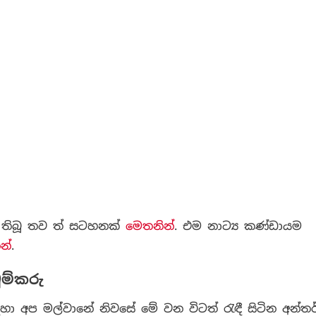
ර තිබූ තව ත් සටහනක්
මෙතනින්
. එම නාට්‍ය කණ්ඩායම
න්
.
ුම්කරු
හා අප මල්වානේ නිවසේ මේ වන විටත් රැඳී සිටින අන්තර