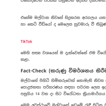
විනෝදවෙන පිරිසක් යනුවෙන් අදහස් දක්වමින්
එසේම මල්වාන නිවසේ සිදුකරන අරගලය යන
හා කෙටි වීඩියෝ ද මෙලෙස හුවමාරු වී තිබුණ
TikTok
මෙහි සත්‍ය වශයෙන් ම දැක්වෙන්නේ එම විරෝධ
කළා.
Fact-Check (කරුණු විමර්ශනය කිරීම
මල්වානේ පිහිටි හිමිකරුවෙක් නොමැති නිවස 
පොදුජනතා පරිහරණය සඳහා පවරන ලෙස ඉල්ලා 
පසුගිය 14 වන දා සිට විරෝධතා ක්‍රියාමාර්ග
මෙම අවස්ථාවේ මල්වානේ ඉඩමේ රැඳී සිටින ශිෂ