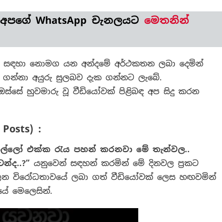
නිවසේ
විරෝධතාවයක
 අපගේ WhatsApp චැනලයට
මෙතනින්
නියැලෙන
අයුරු
බවට
දැක්වූ
යෝ සඳහා නොමග යන අන්දමේ අර්ථකතන ලබා දෙමින්
වීඩියෝවේ
ා ගන්නා අයුරු සුලබව දැක ගන්නට ලැබේ.
ඇත්ත
්සේ හුවමාරු වූ වීඩියෝවක් පිළිබඳ අප සිදු කරන
කතාව!
Posts) :
ල්ලෝ
එක්ක
රැය
පහන්
කරනවා
මේ
තැන්වල
..
ටන්ද
..?”
යනුවෙන් සඳහන් කරමින් මේ දිනවල ප්‍රකට
යැලෙන විරෝධතාවයේ ලබා ගත් වීඩියෝවක් ලෙස හඟවමින්
යේ මෙලෙසින්.