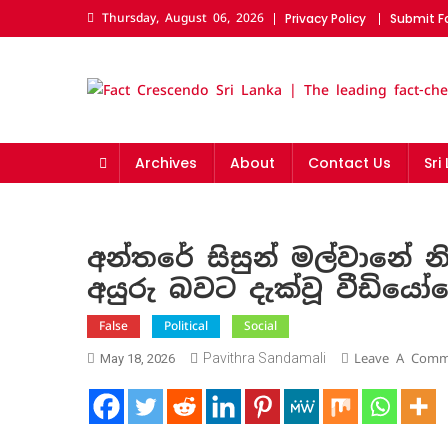
Skip
Thursday, August 06, 2026
Privacy Policy
Submit F
to
content
Fact Crescendo Sri La
The fact behind every news!
Archives
About
Contact Us
Sri
අන්තරේ සිසුන් මල්වානේ
අයුරු බවට දැක්වූ වීඩිය
False
Political
Social
Pavithra Sandamali
Leave A Comm
May 18, 2026