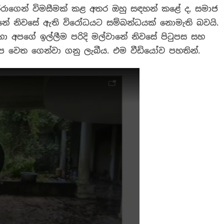
රේරාගෙන් විමසීමක් කළ අතර ඔහු සඳහන් කළේ ද, සමාජ
නේ නිවසේ ඇති විරෝධයට සම්බන්ධයක් නොමැති බවයි.
ා අපගේ ඉල්ලීම පරිදි මල්වානේ නිවසේ පිටුපස සහ
අප වෙත ගෙන්වා ගනු ලැබීය. එම වීඩියෝව පහතින්.