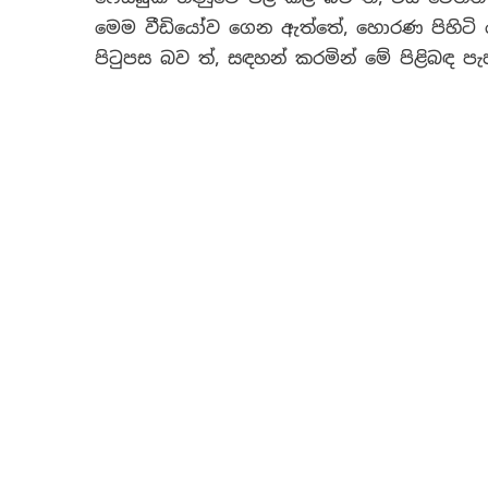
මෙම වීඩියෝව ගෙන ඇත්තේ, හොරණ පිහිටි කොළඹ
පිටුපස බව ත්, සඳහන් කරමින් මේ පිළිබඳ පැ