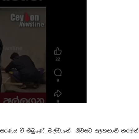
ංසරණය වී තිබුණේ, මල්වානේ නිවසට අලහභානි කරමින්