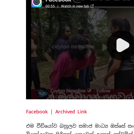
Facebook
|
Archived Link
එම වීඩියෝව බහුලව සමාජ මාධ්‍ය ඔස්සේ ස