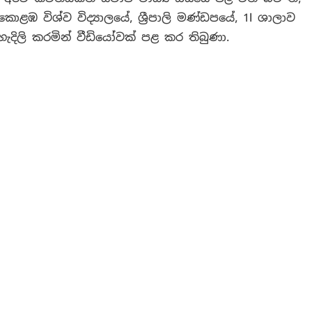
 විශ්ව විද්‍යාලයේ, ශ්‍රීපාලි මණ්ඩපයේ, 1l ශාලාව
හැදිලි කරමින් වීඩියෝවක් පළ කර තිබුණා.