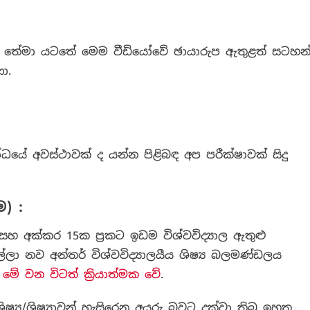
.
 තේමා යටතේ මෙම වීඩියෝවේ ඡායාරුප ඇතුළත් සටහන
ා.
යේ අවස්ථාවක් ද යන්න පිළිබඳ අප පරීක්ෂාවක් සිදු
) :
සහ අක්කර 15ක ප්‍රකට ඉඩම විශ්වවිද්‍යාල ඇතුළු
නව අන්තර් විශ්වවිද්‍යාලයීය ශිෂ්‍ය බලමණ්ඩලය
ය
මේ වන විටත් ක්‍රියාත්මක වේ
.
්‍ය/ශිෂ්‍යාවන් හැසිරෙන අයුරු බවට දක්වා තිබූ ඉහත