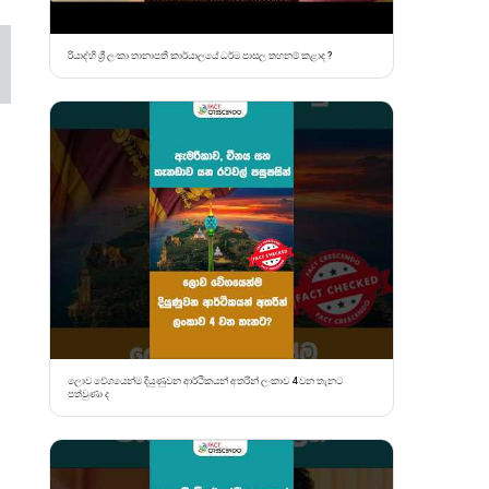
රියාද්හි ශ්‍රී ලංකා තානාපති කාර්යාලයේ ධර්ම පාසල තහනම් කළාද ?
ලොව වේගයෙන්ම දියුණුවන ආර්ථිකයන් අතරින් ලංකාව 4 වන තැනට
පත්වුණා ද