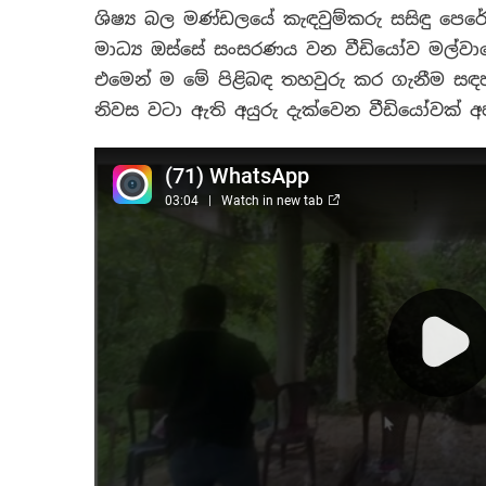
ශිෂ්‍ය බල මණ්ඩලයේ කැඳවුම්කරු සසිඳු පෙ
මාධ්‍ය ඔස්සේ සංසරණය වන වීඩියෝව මල්වා
එමෙන් ම මේ පිළිබඳ තහවුරු කර ගැනීම සඳහ
නිවස වටා ඇති අයුරු දැක්වෙන වීඩියෝවක් 