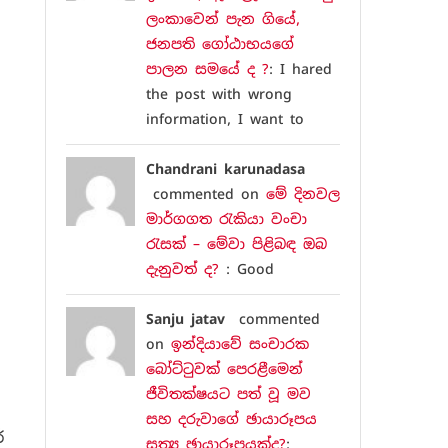
ලංකාවෙන් පැන ගියේ,
ජනපති ගෝඨාභයගේ
පාලන සමයේ ද ?
: I hared
the post with wrong
information, I want to
Chandrani karunadasa
commented on
මේ දිනවල
මාර්ගගත රැකියා වංචා
රැසක් – මේවා පිළිබඳ ඔබ
දැනුවත් ද?
: Good
Sanju jatav
commented
on
ඉන්දියාවේ සංචාරක
බෝට්ටුවක් පෙරළීමෙන්
ජීවිතක්ෂයට පත් වූ මව
සහ දරුවාගේ ඡායාරූපය
්
සත්‍ය ඡායාරූපයක්ද?
: