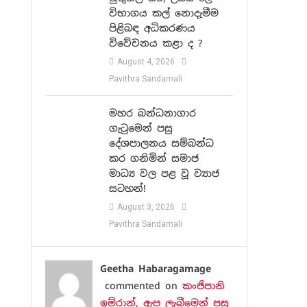
විභාගය කල් නොදැමීම
පිළිබඳ අධිකරණය
විවේචනය කළා ද ?
August 4, 2026
Pavithra Sandamali
මහර බන්ධනාගාර
ගැටුමෙන් පසු
දේශපාලනය සම්බන්ධ
කර ගනිමින් සමාජ
මාධ්‍ය වල පළ වූ ව්‍යාජ
සටහන්!
August 3, 2026
Pavithra Sandamali
Geetha Habaragamage
commented on
කංජිපානි
ඉම්රාන්, ඇප ලැබීමෙන් පසු