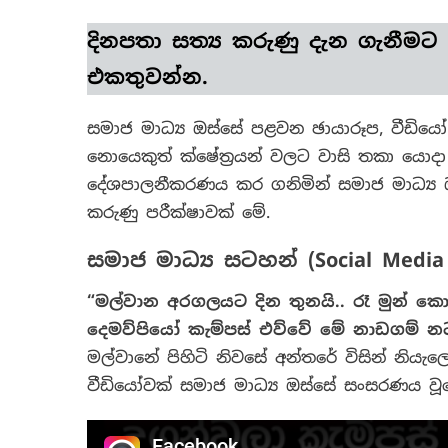
දිනපතා
සත්‍ය කරුණු
දැන ගැනීමට
එකතුවන්න.
සමාජ මාධ්‍ය ඔස්සේ පළවන ඡායාරූප, වීඩි
නොයෙකුත් ක්ෂේත්‍රයන් වලට වාසි තකා යොද
දේශපාලනීකරණය කර ගනිමින් සමාජ මාධ්‍ය ඔස
කරුණු පරීක්ෂාවක් මේ.
සමාජ මාධ්‍ය සටහන් (Social Media 
“මල්වාන
අරගලයට
දින
තුනයි
..
රෑ
මුන්
කො
දෙමව්පියෝ
කැම්පස්
එව්වේ
මේ
නාඩගම්
න
මල්වානේ පිහිටි නිවසේ අන්තරේ විසින් නි
වීඩියෝවක් සමාජ මාධ්‍ය ඔස්සේ සංසරණය වූ