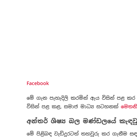
Facebook
මේ ගැන පැහැදිලි කරමින් ඇය විසින් පළ ක
විසින් පළ කළ, සමාජ මාධ්‍ය සටහනක්
මෙතනි
අන්තර් ශිෂ්‍ය බල මණ්ඩලයේ කැඳව
මේ පිළිබඳ වැඩිදුරටත් තහවුරු කර ගැනීම සඳ