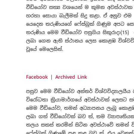
වීඩියෝව සත්‍ය වශයෙන් ම කුමන අවස්ථාවක ව
හරහා සොයා බැලීමක් සිදු කළා. ඒ අනුව එම
යෙදෙන තරුණියගේ ෆේස්බුක් ගිණුම අපට සොය
තරුණිය මෙම වීඩියෝව පසුගිය සිකුරාදා(15)
ලබා ගෙන ඇති ස්ථානය ලෙස කොළඹ විශ්වවිද
වූයේ මෙලෙසින්.
Facebook
|
Archived Link
පසුව මෙම වීඩියෝව අන්තර් විශ්වවිද්‍යාලයී
විරෝධතා ක්‍රියාමාර්ගයේ අවස්ථාවක් ලෙසට 
මෙම වීඩියෝව, තමන් අධ්‍යාපනය ලැබූ කොළඹ වි
ලබා ගත් වීඩියෝවක් බව ත්, තම ව්‍යාපෘති
තලය සකස් කරමින් සිටින අවස්ථාවේ තමන්
ෆේස්බුක් ගිණුමේ පළ කළ බව ත්, එය වෙනත්