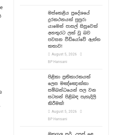
e
මස්කෙළිය ප්‍රදේශයේ
ය
දුරකථනයක් පුපුරා
යාමෙන් පාසල් සිසුවෙක්
අනතුරට ලක් වූ බව
පවසන වීඩියෝවේ ඇත්ත
කතාව!
August 5, 2026
BP Hansani
පිළිකා ප්‍රතිකාරකයක්
ලෙස මඤ්ඤොක්කා
සම්බන්ධයෙන් පල වන
න
සටහන් පිළිබඳ පැහැදිලි
කිරීමක්!
ෝ
August 5, 2026
BP Hansani
මුතුගල සර්, උසස් ළෙ