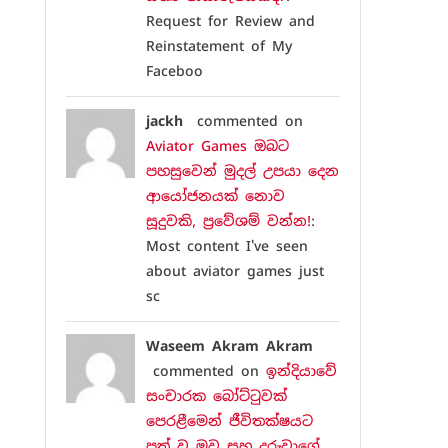
Request for Review and
Reinstatement of My
Faceboo
jackh
commented on
Aviator Games ඔබට
පහසුවෙන් මුදල් උපයා දෙන
ආයෝජනයක් නොව
සූදුවකි, ප්‍රවේශම් වන්න!
:
Most content I've seen
about aviator games just
sc
Waseem Akram Akram
commented on
ඉන්දියාවේ
සංචාරක බෝට්ටුවක්
පෙරළීමෙන් ජීවිතක්ෂයට
පත් වූ මව සහ දරුවාගේ