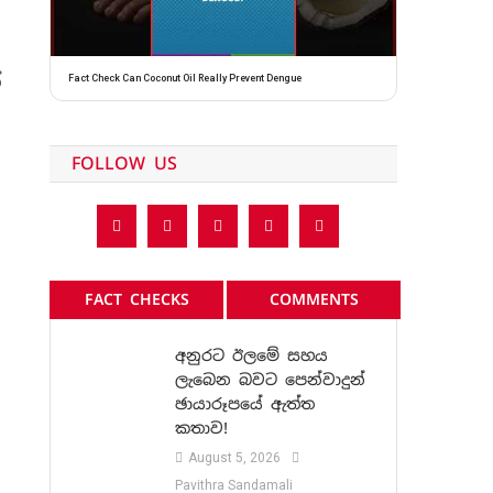
්
Fact Check Can Coconut Oil Really Prevent Dengue
FOLLOW US
FACT CHECKS
COMMENTS
අනුරට ඊලමේ සහය
ලැබෙන බවට පෙන්වාදුන්
ඡායාරූපයේ ඇත්ත
කතාව!
August 5, 2026
Pavithra Sandamali