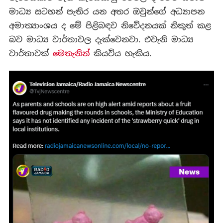
මාධ්‍ය සටහන් පැතිර යන ‍අතර ඔවුන්ගේ අධ්‍යාපන
අමාත්‍යාංශය ද මේ පිළිබඳව නිවේදනයක් නිකුත් කළ
බව මාධ්‍ය වාර්තාවල දැක්වෙනවා. එවැනි මාධ්‍ය
වාර්තාවක්
මෙතැනින්
කියවිය හැකිය.