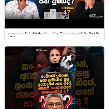
ලංකාව ලෝකයේ 4වැනියාද? Viral වුණ "හතරවෙනි තැන" පිටුපස සැඟවුණු ඇත්ත! | Fact Check Sri
Lanka