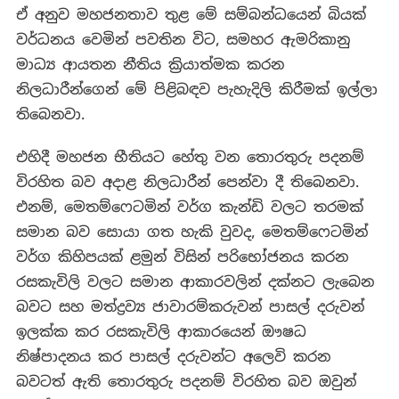
ඒ අනුව මහජනතාව තුළ මේ සම්බන්ධයෙන් බියක්
වර්ධනය වෙමින් පවතින විට, සමහර ඇමරිකානු
මාධ්‍ය ආයතන නීතිය ක්‍රියාත්මක කරන
නිලධාරීන්ගෙන් මේ පිළිබඳව පැහැදිලි කිරීමක් ඉල්ලා
තිබෙනවා.
එහිදී මහජන භීතියට හේතු වන තොරතුරු පදනම්
විරහිත බව අදාළ නිලධාරීන් පෙන්වා දී තිබෙනවා.
එනම්, මෙතම්ෆෙටමින් වර්ග කැන්ඩි වලට තරමක්
සමාන බව සොයා ගත හැකි වුවද, මෙතම්ෆෙටමින්
වර්ග කිහිපයක් ළමුන් විසින් පරිභෝජනය කරන
රසකැවිලි වලට සමාන ආකාරවලින් දක්නට ලැබෙන
බවට සහ මත්ද්‍රව්‍ය ජාවාරම්කරුවන් පාසල් දරුවන්
ඉලක්ක කර රසකැවිලි ආකාරයෙන් ඖෂධ
නිෂ්පාදනය කර පාසල් දරුවන්ට අලෙවි කරන
බවටත් ඇති තොරතුරු පදනම් විරහිත බව ඔවුන්