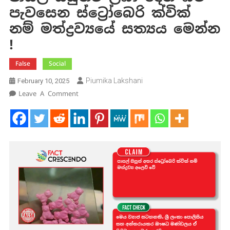
පැවසෙන ස්ට්‍රෝබෙරි ක්වික්
නම් මත්ද්‍රව්‍යයේ සත්‍යය මෙන්න
!
False
Social
Piumika Lakshani
February 10, 2025
On
Leave A Comment
පාසල්
සිසුන්ට
ලබා
දෙන
බව
පැවසෙන
ස්ට්‍රෝබෙරි
ක්වික්
නම්
මත්ද්‍රව්‍යයේ
සත්‍යය