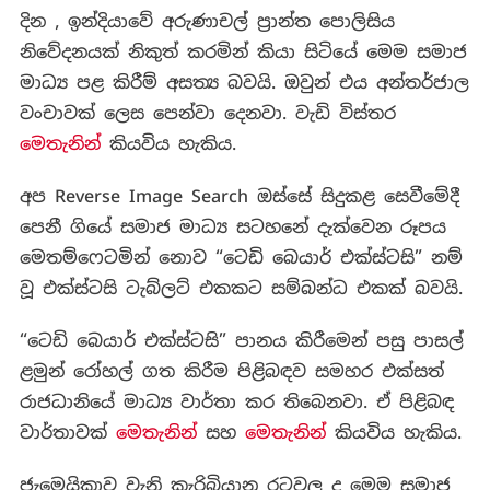
දින , ඉන්දියාවේ අරුණාචල් ප්‍රාන්ත පොලිසිය
නිවේදනයක් නිකුත් කරමින් කියා සිටියේ මෙම සමාජ
මාධ්‍ය පළ කිරීම් අසත්‍ය බවයි. ඔවුන් එය අන්තර්ජාල
වංචාවක් ලෙස පෙන්වා දෙනවා. වැඩි විස්තර
මෙතැනින්
කියවිය හැකිය.
අප Reverse Image Search ඔස්සේ සිදුකළ සෙවීමේදී
පෙනී ගියේ සමාජ මාධ්‍ය සටහනේ දැක්වෙන රූපය
මෙතම්ෆෙටමින් නොව “ටෙඩි බෙයාර් එක්ස්ටසි” නම්
වූ එක්ස්ටසි ටැබ්ලට් එකකට සම්බන්ධ එකක් බවයි.
“ටෙඩි බෙයාර් එක්ස්ටසි” පානය කිරීමෙන් පසු පාසල්
ළමුන් රෝහල් ගත කිරීම පිළිබඳව සමහර එක්සත්
රාජධානියේ මාධ්‍ය වාර්තා කර තිබෙනවා. ඒ පිළිබඳ
වාර්තාවක්
මෙතැනින්
සහ
මෙතැනින්
කියවිය හැකිය.
ජැමෙයිකාව වැනි කැරිබියානු රටවල ද මෙම සමාජ