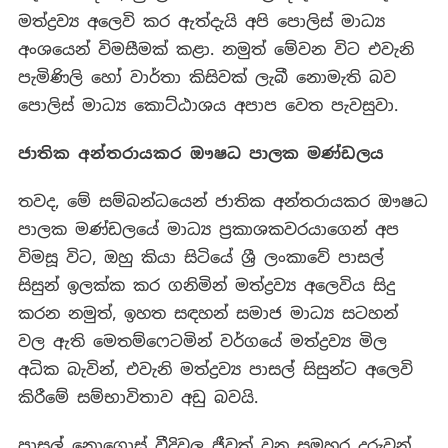
මත්ද්‍රව්‍ය අලෙවි කර ඇත්දැයි අපි පොලිස් මාධ්‍ය
අංශයෙන් විමසීමක් කළා. නමුත් මේවන විට එවැනි
පැමිණිලි හෝ වාර්තා කිසිවක් ලැබී නොමැති බව
පොලිස් මාධ්‍ය කොට්ඨාශය අපාප වෙත පැවසුවා.
ජාතික අන්තරායකර ඖෂධ පාලක මණ්ඩලය
තවද, මේ සම්බන්ධයෙන් ජාතික අන්තරායකර ඖෂධ
පාලක මණ්ඩලයේ මාධ්‍ය ප්‍රකාශකවරයාගෙන් අප
විමසූ විට, ඔහු කියා සිටියේ ශ්‍රී ලංකාවේ පාසල්
සිසුන් ඉලක්ක කර ගනිමින් මත්ද්‍රව්‍ය අලෙවිය සිදු
කරන නමුත්, ඉහත සඳහන් සමාජ මාධ්‍ය සටහන්
වල ඇති මෙතම්ෆෙටමින් වර්ගයේ මත්ද්‍රව්‍ය මිල
අධික බැවින්, එවැනි මත්ද්‍රව්‍ය පාසල් සිසුන්ට අලෙවි
කිරීමේ සම්භාවිතාව අඩු බවයි.
පාසල් නොගොස් වීදිවල ජීවත් වන සමහර දරුවන්