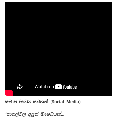
සමාජ මාධ්‍ය සටහන් (Social Media)
“පාසල්වල අලුත් ඖෂධයක්…