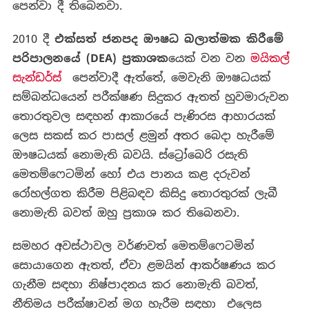
පෙන්වා දී තිබෙනවා.
2010 දී
එක්සත් ජනපද ඖෂධ බලාත්මක කිරීමේ
පරිපාලනයේ (
DEA)
ප්‍රකාශක
යෙක් වන වන
මයිකල්
සැන්ඩර්ස්
පෙන්වාදී ඇත්තේ, මෙවැනි ඖෂධයක්
සම්බන්ධයෙන් පරීක්ෂණ සිදුකර ඇතත් හුවමාරුවන
තොරතුවල සඳහන් ආකාරයේ පැණිරස ආහාරයක්
ලෙස සකස් කර පාසල් ළමුන් අතර බෙදා හැරීමේ
ඖෂධයක් නොමැති බවයි. ස්ට්‍රෝබෙරි රසැති
මෙතම්ෆෙටමින් හෝ එය පානය කළ දරුවන්
රෝහල්ගත කිරීම පිළිබඳව කිසිදු තොරතුරක් ලැබී
නොමැති බවත් ඔහු ප්‍රකාශ කර තිබෙනවා.
සමහර අවස්ථාවල වර්ණවත් මෙතම්ෆෙටමින්
සොයාගෙන ඇතත්, ඒවා ළමයින් ආකර්ෂණය කර
ගැනීම සඳහා නිෂ්පාදනය කර නොමැති බවත්,
නීතිමය පරීක්ෂාවන් මග හැරීම සඳහා එලෙස