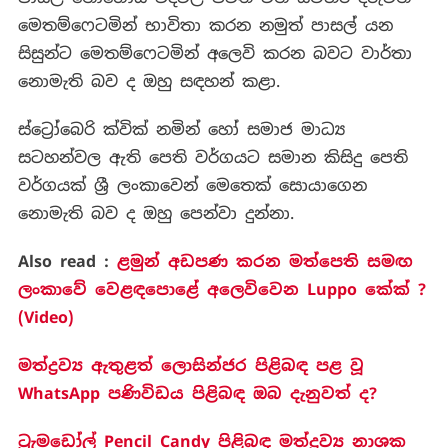
මෙතම්ෆෙටමින් භාවිතා කරන නමුත් පාසල් යන
සිසුන්ට මෙතම්ෆෙටමින් අලෙවි කරන බවට වාර්තා
නොමැති බව ද ඔහු සඳහන් කළා.
ස්ට්‍රෝබෙරි ක්වික් නමින් හෝ සමාජ මාධ්‍ය
සටහන්වල ඇති පෙති වර්ගයට සමාන කිසිදු පෙති
වර්ගයක් ශ්‍රී ලංකාවෙන් මෙතෙක් සොයාගෙන
නොමැති බව ද ඔහු පෙන්වා දුන්නා.
Also read :
ළමුන් අඩපණ කරන මත්පෙති සමඟ
ලංකාවේ වෙළඳපොළේ අලෙවිවෙන Luppo කේක් ?
(Video)
මත්ද්‍රව්‍ය ඇතුළත් ලොසින්ජර පිළිබඳ පළ වූ
WhatsApp පණිවිඩය පිළිබඳ ඔබ දැනුවත් ද?
ට්‍රැමඩෝල් Pencil Candy පිළිබඳ මත්ද්‍රව්‍ය නාශක