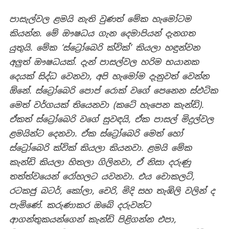
පාසැල්වල ළමයි නැති වුණත් මේක හැමෝටම
කියන්න. මේ ඖෂධය ගැන දෙමාපියන් දැනගත
යුතුයි. මේක ‘ස්ට්‍රෝබෙරි ක්වික්’ කියලා හඳුන්වන
අලුත් ඖෂධයක්. දැන් පාසල්වල හරිම භයානක
දෙයක් සිද්ධ වෙනවා, අපි හැමෝම දැනුවත් වෙන්න
ඕනේ. ස්ට්‍රෝබෙරි පොප් රොක් වගේ පෙනෙන ස්ඵටික
මෙත් වර්ගයක් තියෙනවා (කටේ හැපෙන කැන්ඩි).
ඒකත් ස්ට්‍රෝබෙරි වගේ සුවඳයි, ඒක පාසල් මිදුල්වල
ළමයින්ට දෙනවා. ඒක ස්ට්‍රෝබෙරි මෙත් හෝ
ස්ට්‍රෝබෙරි ක්වික් කියලා කියනවා. ළමයි මේක
කැන්ඩි කියලා හිතලා ගිලිනවා, ඒ නිසා දරුණු
තත්ත්වයෙන් රෝහලට යවනවා. එය චොකලට්,
රටකජු බටර්, කෝලා, චෙරි, මිදි සහ තැඹිලි වලින් ද
පැමිණේ. කරුණාකර ඔබේ දරුවන්ට
ආගන්තුකයන්ගෙන් කැන්ඩි පිළිගන්න එපා,