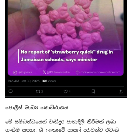
පොලිස් මාධ්‍ය කොට්ඨාශය
මේ සම්බන්ධයෙන් වැඩිදුර පැහැදිලි කිරීමක් ලබා
ගැනීම සඳහා, ශ්‍රී ලංකාවේ පාසල් දරුවන්ට එවැනි