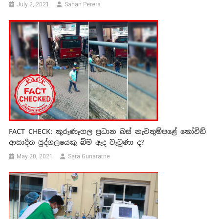
July 2, 2021
Sahan Perera
FACT CHECK: කුරුණෑගල ප්‍රධාන බස් නැවතුම්පළේ කෝවිඩ්
ආසාදිත පුද්ගලයෙකු බිම ඇද වැටුණා ද?
May 20, 2021
Sara Gunaratne