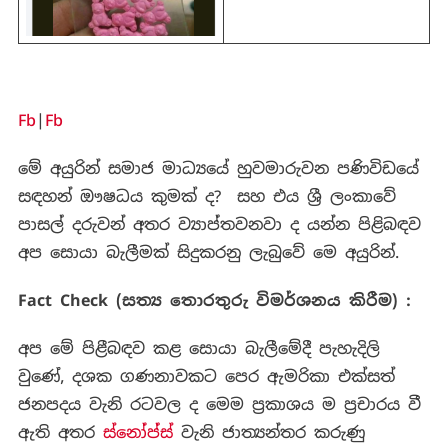
Fb
|
Fb
මේ අයුරින් සමාජ මාධ්‍යයේ හුවමාරුවන පණිවිඩයේ
සඳහන් ඖෂධය කුමක් ද? සහ එය ශ්‍රී ලංකාවේ
පාසල් දරුවන් අතර ව්‍යාප්තවනවා ද යන්න පිළිබඳව
අප සොයා බැලීමක් සිදුකරනු ලැබුවේ මෙ අයුරින්.
Fact Check (සත්‍ය තොරතුරු විමර්ශනය කිරීම) :
අප මේ පිළීබඳව කළ සොයා බැලීමේදී පැහැදිලි
වුණේ, දශක ගණනාවකට පෙර ඇමරිකා එක්සත්
ජනපදය වැනි රටවල ද මෙම ප්‍රකාශය ම ප්‍රචාරය වී
ඇති අතර
ස්නෝප්ස්
වැනි ජාත්‍යන්තර කරුණු