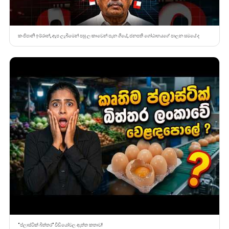
කංජිපානි ඉම්රාන්, ඇප ලැබීමෙන් පසු ලංකාවෙන් පැන ගියේ, ජනපති ගෝඨාභයගේ පාලන සමයේ ද
“ප්ලාස්ටික් බිත්තර” වීඩියෝවල ඇත්ත කතාව!