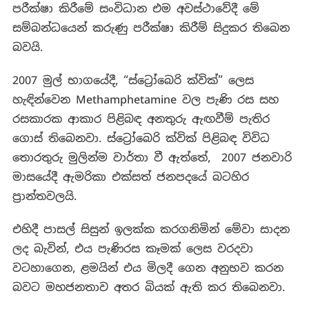
පරීක්ෂා කිරීමේ සංවිධාන එම අවස්ථාවේදී මේ
සම්බන්ධයෙන් කරුණු පරීක්ෂා කිරීම් සිදුකර තිබෙන
බවයි.
2007 මුල් භාගයේදී, “ස්ට්‍රෝබෙරි ක්වික්” ලෙස
හැඳින්වෙන Methamphetamine වල පැණි රස සහ
රසකාරක ආකාර පිළිබඳ අනතුරු ඇඟවීම් පැතිර
ගොස් තිබෙනවා. ස්ට්‍රෝබෙරි ක්වික් පිළිබඳ විවිධ
තොරතුරු මුලින්ම වාර්තා වී ඇත්තේ, 2007 ජනවාරි
මාසයේදී ඇමරිකා එක්සත් ජනපදයේ බටහිර
ප්‍රාන්තවලයි.
එහිදී පාසල් සිසුන් ඉලක්ක කරගනිමින් මේවා සාදන
ලද බැවින්, එය පැණිරස කෑමක් ලෙස වරදවා
වටහාගෙන, ළමයින් එය මිලදී ගෙන අනුභව කරන
බවට මහජනතාව අතර බියක් ඇති කර තිබෙනවා.