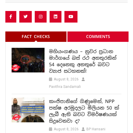
FACT CHECKS
COMMENTS
මහියංගණය – නුවර ප්‍රධාන
මාර්ගයේ බස් රථ අනතුරකින්
54 දෙනෙකු අනතුරේ බවට
ව්‍යාජ සටහනක්!
August 8, 2026
Pavithra Sandamali
කංජිපානිගේ ගිණුමෙන්, NPP
පක්ෂ අරමුදලට මිලියන 50 ක්
ලැබී ඇති බවට විමර්ෂණයක්
සිදුවෙනවා ද?
August 8, 2026
BP Hansani