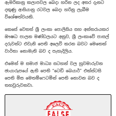
ඇමරිකානු කලාපවල බෙදා හරින ලද අතර දැනට
දකුණු ආසියානු රටවල බෙදා හරිනු ලැබීම
විශේෂත්වයකි.
කෙසේ වෙතත් ශ්‍රී ලංකා පොලිසිය සහ අන්තරායකර
ඖෂධ පාලන මණ්ඩලයට අනුව, ශ්‍රී ලංකාවේ පාසල්
දරුවන්ට එවැනි පෙති අලෙවි කරන බවට මෙතෙක්
වාර්තා නොමැති බව ද පැහැදිලිය.
එමෙන් ම සමාජ මාධ්‍ය සටහන් වල හුවමාරුවන
ඡායාරූපයේ ඇති පෙති “ටෙඩි බෙයාර්” එක්ස්ටසි
පෙති මිස මෙතම්ෆෙටමින් පෙති නොවන බව ද
තහවුරුවනවා.