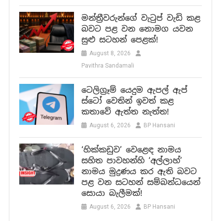
මන්ත්‍රීවරුන්ගේ වැටුප් වැඩි කළ
බවට පළ වන නොමග යවන
සුළු සටහන් පෙළක්!
August 8, 2026
Pavithra Sandamali
ටෙලිග්‍රෑම් යෙදුම ඇපල් ඇප්
ස්ටෝ වෙතින් ඉවත් කළ
කතාවේ ඇත්ත නැත්ත!
August 6, 2026
BP Hansani
‘හික්කඩුව’ වෙළෙඳ නාමය
සහිත පාවහන්හි ‘අල්ලාහ්’
නාමය මුද්‍රණය කර ඇති බවට
පළ වන සටහන් සම්බන්ධයෙන්
සොයා බැලීමක්!
August 6, 2026
BP Hansani