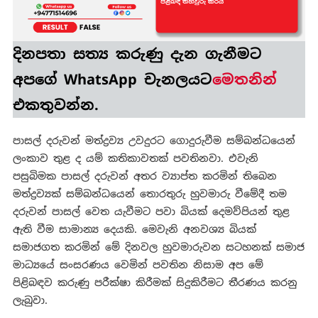
මෙන්න
!
දිනපතා
සත්‍ය කරුණු
දැන ගැනීමට
අපගේ WhatsApp චැනලයට
මෙතනින්
එකතුවන්න.
පාසල් දරුවන් මත්ද්‍රව්‍ය උවදුරට ගොදුරුවීම සම්බන්ධයෙන්
ලංකාව තුළ ද යම් කතිකාවතක් පවතිනවා. එවැනි
පසුබිමක පාසල් දරුවන් අතර ව්‍යාප්ත කරමින් තිබෙන
මත්ද්‍රව්‍යක් සම්බන්ධයෙන් තොරතුරු හුවමාරු වීමේදී තම
දරුවන් පාසල් වෙත යැවීමට පවා බියක් දෙමව්පියන් තුළ
ඇති වීම සාමාන්‍ය දෙයකි. මෙවැනි අනවශ්‍ය බියක්
සමාජගත කරමින් මේ දිනවල හුවමාරුවන සටහනක් සමාජ
මාධ්‍යයේ සංසරණය වෙමින් පවතින නිසාම අප මේ
පිළිබඳව කරුණු පරීක්ෂා කිරීමක් සිදුකිරීමට තීරණය කරනු
ලැබුවා.