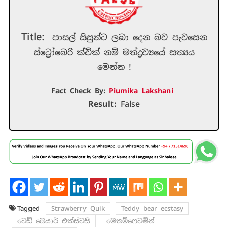
Title:
පාසල් සිසුන්ට ලබා දෙන බව පැවසෙන
ස්ට්‍රෝබෙරි ක්වික් නම් මත්ද්‍රව්‍යයේ සත්‍යය
මෙන්න !
Fact Check By:
Piumika Lakshani
Result:
False
Tagged
Strawberry Quik
Teddy bear ecstasy
ටෙඩි බෙයාර් එක්ස්ටසි
මෙතම්ෆෙටමින්