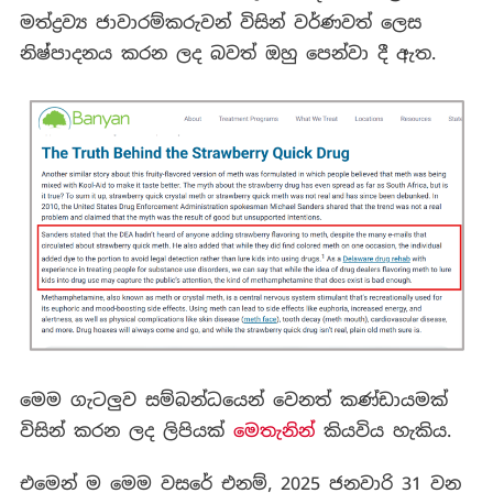
මත්ද්‍රව්‍ය ජාවාරම්කරුවන් විසින් වර්ණවත් ලෙස
නිෂ්පාදනය කරන ලද බවත් ඔහු පෙන්වා දී ඇත.
මෙම ගැටලුව සම්බන්ධයෙන් වෙනත් කණ්ඩායමක්
විසින් කරන ලද ලිපියක්
මෙතැනින්
කියවිය හැකිය.
එමෙන් ම මෙම වසරේ එනම්, 2025 ජනවාරි 31 වන