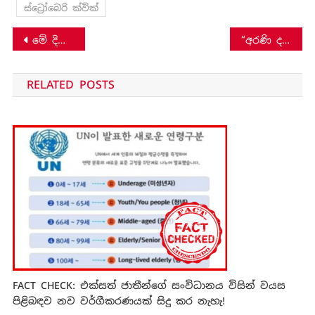
ස්ට්‍රෝබෙරි ක්වික්
Post
මේ දිනවල මාර්ගගත රැකියා වංචා රැසක් – මේවා පිළිබඳ ඔබ දැනුවත් ද?
“අරණි දත් කැටියා” ගැන නොමග යන සුළු සටහනක්!
navigation
RELATED POSTS
FACT CHECK: එක්සත් ජාතීන්ගේ සංවිධානය විසින් වයස
පිළිබඳව නව වර්ගීකරණයක් සිදු කර නැහැ!