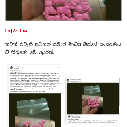
Fb
|
Archive
තවත් එවැනි සටහන් සමාජ මාධ්‍ය ඔස්සේ සංසරණය
වී තිබුණේ මේ අයුරින්.