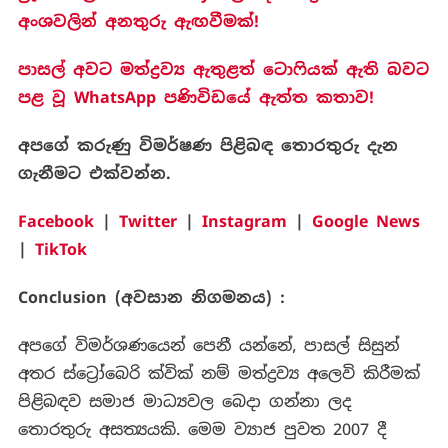
අංශවලින් අනතුරු ඇඟවීමක්!
පාසල් අවට මත්ද්‍රව්‍ය ඇතුළත් ටොෆියක් ඇති බවට
පළ වූ WhatsApp පණිවිඩයේ ඇත්ත කතාව!
අපගේ
කරුණු
විමර්ෂණ
පිළිබඳ
තොරතුරු
දැන
ගැනීමට
එක්වන්න.
Facebook
|
Twitter
|
Instagram
|
Google News
|
TikTok
Conclusion (
අවසාන නිගමනය) :
අපගේ විමර්ශණයෙන් පෙනී යන්නේ, පාසල් සිසුන්
අතර ස්ට්‍රෝබෙරි ක්වික් නම් මත්ද්‍රව්‍ය අලෙවි කිරීමක්
පිළිබඳව සමාජ මාධ්‍යවල බෙදා ගන්නා ලද
තොරතුරු අසත්‍යයකි. මෙම ව්‍යාජ පුවත 2007 දී