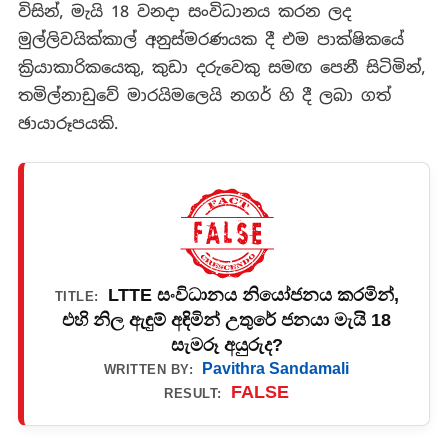
විසින්, මැයි 18 වනදා සංවිධානය කරන ලද
මුල්ලිවයික්කාල් අනුස්මරණයක දී එම පාක්ෂිකයේ
ක්‍රියාකාරිකයෙකු, කුඩා දරුවෙකු සමඟ පෙනී සිටිමින්,
තමිල්නාඩුවේ මාරයිමලෙයි නගර් හි දී ලබා ගත්
ඡායාරූපයකි.
LTTE සංවිධානය නියෝජනය කරමින්,
TITLE:
එහි නිල ඇඳුම් අඳිමින් උතුරේ ජනයා මැයි 18
සැමරූ අයුරුද?
Pavithra Sandamali
WRITTEN BY:
FALSE
RESULT: