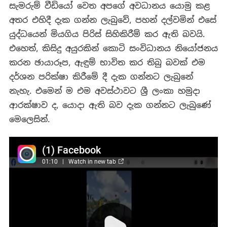
සැමරුම් වීඩියෝ වෙත අපගේ අවධානය යොමු කළ
අතර එහිදී දැක ගන්න ලැබුවේ, පහන් දල්වමින් එසේ
යුද්ධයෙන් මියගිය පිරිස් සිහිකිරීම් කර ඇති බවයි.
එහෙත්, කිසිදු අයුරකින් කොටි සංවිධානය නියෝජනය
කරන ඡායාරූප, ඇඳුම් භාවිත කර තිබු බවක් එම
දර්ශන පරික්ෂා කිරීමේ දී දැක ගන්නට ලැබුනේ
නැහැ. එමෙන් ම එම අවස්ථාවට ශ්‍රී ලංකා හමුදා
ආරක්ෂාව ද, යොදා ඇති බව දැක ගන්නට ලැබුණේ
මෙලෙසින්.