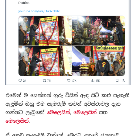
එමෙන් ම සෙන්තන් ගුරු විසින් ඇඳ සිටි කළු පැහැති
ඇඳුමින් ඔහු එම සැමරුම් තවත් අවස්ථාවල දැක
ගන්නට ලැබුණේ
මෙලෙසින්
,
මෙලෙසින්
සහ
මෙලෙසින්
.
ඒ අනුව පැහැදිලි වන්නේ, මෙරට උතුරේ ජනතාව