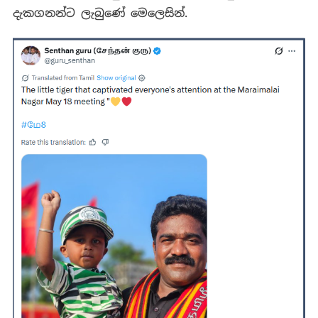
දැකගනන්ට ලැබුණේ මෙලෙසින්.