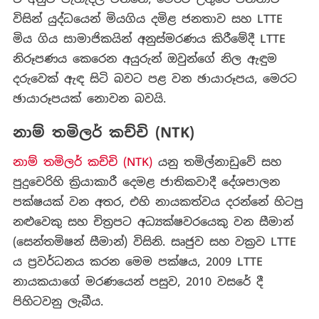
විසින් යුද්ධයෙන් මියගිය දමිළ ජනතාව සහ LTTE
මිය ගිය සාමාජිකයින් අනුස්මරණය කිරීමේදී LTTE
නිරූපණය කෙරෙන අයුරුන් ඔවුන්ගේ නිල ඇඳුම
දරුවෙක් ඇඳ සිටි බවට පළ වන ඡායාරූපය, මෙරට
ඡායාරූපයක් නොවන බවයි.
නාම් තමිලර් කච්චි (NTK)
නාම් තමිලර් කච්චි (NTK)
යනු තමිල්නාඩුවේ සහ
පුදුචෙරිහි ක්‍රියාකාරී දෙමළ ජාතිකවාදී දේශපාලන
පක්ෂයක් වන අතර, එහි නායකත්වය දරන්නේ හිටපු
නළුවෙකු සහ චිත්‍රපට අධ්‍යක්ෂවරයෙකු වන සීමාන්
(සෙන්තමිෂන් සීමාන්) විසිනි. සෘජුව සහ වක්‍රව LTTE
ය ප්‍රවර්ධනය කරන මෙම පක්ෂය, 2009 LTTE
නායකයාගේ මරණයෙන් පසුව, 2010 වසරේ දී
පිහිටවනු ලැබීය.