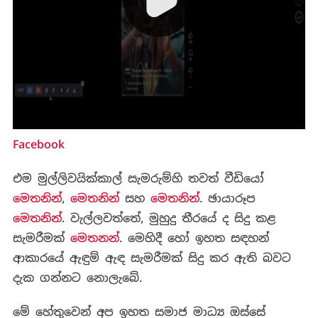
Facebook
එම මුල්ලිවයික්කාල් සැමරුම්හි තවත් වීඩියෝ
මෙතනින්
,
මෙතනින්
සහ
මෙතනින්
. ඡායාරූප
මෙතනින්
. වැල්ලවත්තේ, මුහුදු තීරයේ ද සිදු කළ
සැමරීමක්
මෙතනන්
. මෙහිදී හෝ ඉහත සඳහන්
ආකාරයේ ඇඳුම් ඇඳ සැමරීමක් සිදු කර ඇති බවට
දැක ගන්නට නොලැබේ.
මේ හේතුවෙන් අප ඉහත සමාජ මාධ්‍ය ඔස්සේ