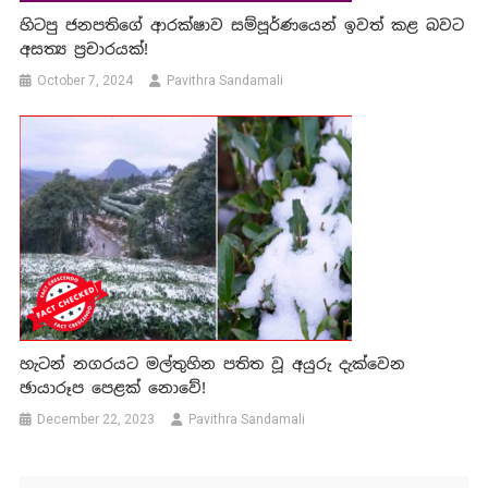
හිටපු ජනපතිගේ ආරක්ෂාව සම්පූර්ණයෙන් ඉවත් කළ බවට
අසත්‍ය ප්‍රචාරයක්!
October 7, 2024
Pavithra Sandamali
හැටන් නගරයට මල්තුහින පතිත වූ අයුරු දැක්වෙන
ඡායාරූප පෙළක් නොවේ!
December 22, 2023
Pavithra Sandamali