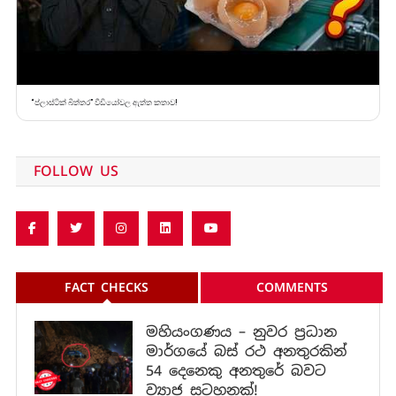
“ප්ලාස්ටික් බිත්තර” වීඩියෝවල ඇත්ත කතාව!
FOLLOW US
FACT CHECKS
COMMENTS
මහියංගණය – නුවර ප්‍රධාන
මාර්ගයේ බස් රථ අනතුරකින්
54 දෙනෙකු අනතුරේ බවට
ව්‍යාජ සටහනක්!