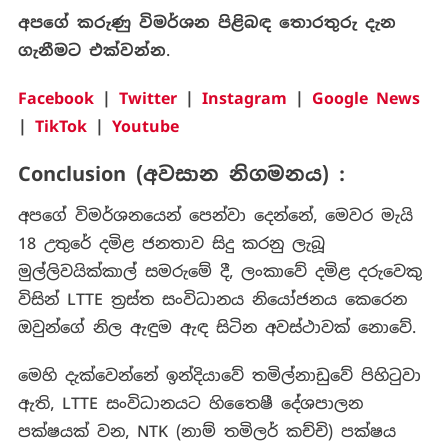
අපගේ කරුණු විමර්ශන පිළිබඳ තොරතුරු දැන
ගැනීමට එක්වන්න
.
Facebook
|
Twitter
|
Instagram
|
Google News
|
TikTok
|
Youtube
Conclusion (අවසාන නිගමනය) :
අප‌ගේ විමර්ශනයෙන් පෙන්වා දෙන්නේ, මෙවර මැයි
18 උතුරේ දමිළ ජනතාව සිදු කරනු ලැබූ
මුල්ලිවයික්කාල් සමරුමේ දී, ලංකාවේ දමිළ දරුවෙකු
විසින් LTTE ත්‍රස්ත සංවිධානය නියෝජනය කෙරෙන
ඔවුන්ගේ නිල ඇඳුම ඇඳ සිටින අවස්ථාවක් නොවේ.
මෙහි දැක්වෙන්නේ ඉන්දියාවේ තමිල්නාඩුවේ පිහිටුවා
ඇති, LTTE සංවිධානයට හිතෛෂී දේශපාලන
පක්ෂයක් වන, NTK (නාම් තමිලර් කච්චි) පක්ෂය