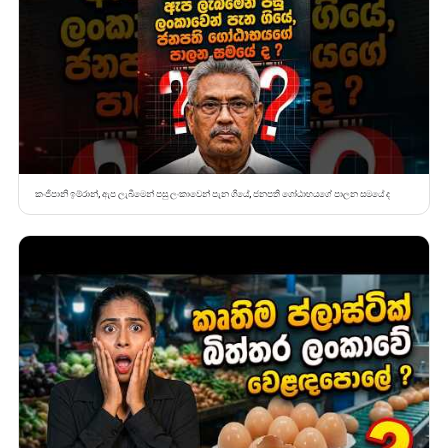
කංජිපානි ඉම්රාන්, ඇප ලැබීමෙන් පසු ලංකාවෙන් පැන ගියේ, ජනපති ගෝඨාභයගේ පාලන සමයේ ද