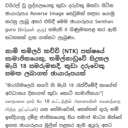
වයිරල් වූ පුද්ගලයෙකු කුඩා දරුවකු ඔසවා සිටින
ඡායාරූපය Reverse Image සෙවුමක් සඳහා යොමු
කරනු ලැබූ අතර එහිදී මෙම ඡායාරූපය Senthan
guru (சேந்தன் குரு) නමැති X ගිණුමකපළ කර ඇති
සටහනක් දැක ගන්නට ලැබුණා.
නාම් තමිලර් කච්චි (NTK) පක්ෂයේ
සාමාජිකයෙකු, තමිල්නාඩුවේ සිදුකල
මැයි 18 සමරුමකදී, කුඩා දරුවෙකු
සමඟ ලබාගත් ඡායාරූපයක්
“මාරයිමලෙයි නගර් හි මැයි 18 රැස්වීමේදී කාගේත්
අවධානය දිනාගත් කුඩා කොටි සාමාජිකයා”(
மறைமலை நகர் மே 18 கூட்டத்தில் அனைவரின் கவனத்தை
ஈர்த்த குட்டிப்புலி) යන තේමාවෙන්, සෙන්තන් ගුරු නම්
ඉන්දියානු දමිළ ජාතිකයෙකු සිය සමාජ මාධ්‍ය ඔස්සේ
ඉහත ඡායාරූපය මුලින් පළකර ඇති අයුරු අපට