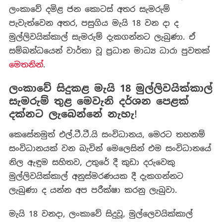
ලංකාවේ දමිළ ජන කොටස් අතර සැමරුම්
පැවැත්වෙන අතර, පසුගිය මැයි 18 වන දා ද
මුල්ලිවයික්කාල් සැමරුම් දැකගන්නට ලැබුණා. ඒ
සම්බන්ධයෙන් වාර්තා වූ ප්‍රධාන මාධ්‍ය ධාරා පුවතක්
මෙතනින්
.
ලංකාවේ සිදුකළ මැයි 18 මුල්ලිවයික්කාල්
සැමරුම් තුළ මෙවැනි දර්ශන පෙළක්
දක්නට ලැබෙන්නේ නැහැ
!
කෙසේනමුත් එල්.ටී.ටී.යි සංවිධානය, මෙරට තහනම්
සංවිධානයක් වන බැවින් මෙලෙසින් එම සංවිධානයේ
නිල ඇඳුම සහිතව, උතුරේ දී කුඩා දරුවෙකු
මුල්ලිවයික්කාල් අනුස්මරණයක දී දැකගන්නට
ලැබුණා ද යන්න අප පරීක්ෂා කරනු ලැබුවා.
මැයි 18 වනදා, ලංකාවේ සිදුවූ, මුල්ලෙවයික්කාල්