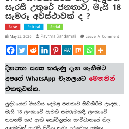
සැරසී උතුරේ ජනතාව, මැයි 18
සැමරූ අවස්ථාවක් ද ?
False
Political
Social
On
Pavithra Sandamali
Leave A Comment
May 22, 2026
LTTE
සංවි
නිල
ඇඳුමි
දිනපතා
සත්‍ය කරුණු
දැන ගැනීමට
සැරසී
උතුර
අපගේ WhatsApp චැනලයට
මෙතනින්
ජනත
එකතුවන්න.
මැයි
18
සැමර
යුද්ධයෙන් මියගිය දෙමළ ජනතාව සිහිකිරීම උදෙසා,
අවස්
මැයි 18 ලංකාවේ පැවති සමරුමකදී, ලංකාවේ
ද
තහනම් කර ඇති කෝටිත්‍රස්ත සංවිධානයේ නිල
?
ඇඳුමකින් සැරසී සිටින කුඩා දරුවෙකු සමඟ