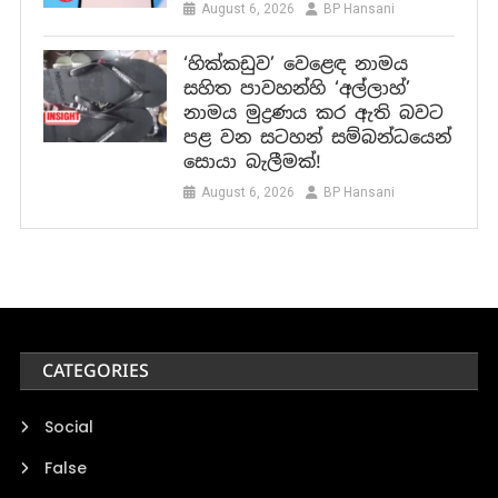
August 6, 2026
BP Hansani
‘හික්කඩුව’ වෙළෙඳ නාමය
සහිත පාවහන්හි ‘අල්ලාහ්’
නාමය මුද්‍රණය කර ඇති බවට
පළ වන සටහන් සම්බන්ධයෙන්
සොයා බැලීමක්!
August 6, 2026
BP Hansani
CATEGORIES
Social
False