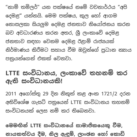
“නාම් තමිලර්” යන පක්ෂයේ නමේ වචනාර්ථය “අපි
දෙමළ
“
යන්නයි. මෙම පක්ෂය, කුල හෝ ආගම
නොසලකා සියලුම දෙමළ ජනතාව නියෝජනය කරන
බව අවධාරණය කරන අතර, ශ්‍රී ලංකාවේ දෙමළ
ජනතාව සඳහා වෙනම දෙමළ ඊළාම් රාජ්‍යයක්
නිර්මාණය කිරීමට සහාය වීම ඔවුන්ගේ ප්‍රධාන න්‍යාය
පත්‍රයන්ගෙන් එකක් වෙනවා.
LTTE සංවිධානය, ලංකාවේ තහනම් කර
ඇති සංවිධානයකි!
2011 අගෝස්තු 29 දින නිකුත් කළ අංක 1721/2 දරන
අතිවිශේෂ ගැසට් පත්‍රයෙන් LTTE සංවිධානය තහනම්
සංවිධනයක් ලෙස නම් කර තිබෙනවා.
මෙමඟින්
LTTE
සංවිධානයේ සාමාජිකයෙකු වීම
,
නායකත්වය දීම
,
නිල ඇඳුම්
,
ලාංඡන හෝ කොඩි