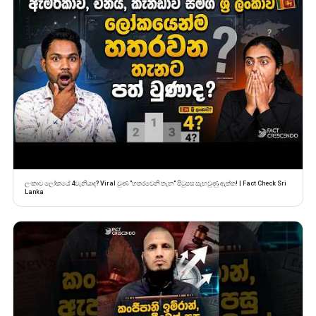
ලංකාව ලෝකයේ 4වැනියාද? Viral වුණ "හතරවෙනි තැන" පිටුපස සැඟවුණු ඇත්ත! | Fact Check Sri
Lanka