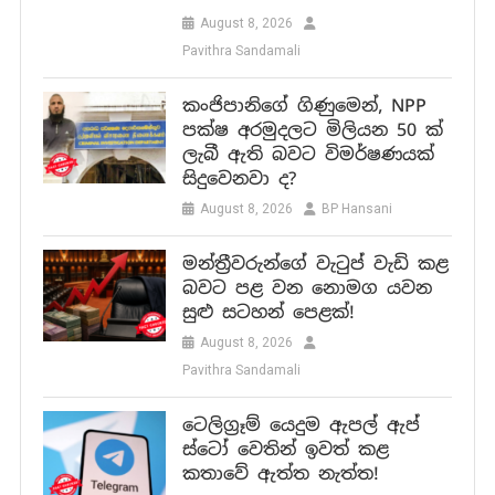
August 8, 2026
Pavithra Sandamali
කංජිපානිගේ ගිණුමෙන්, NPP
පක්ෂ අරමුදලට මිලියන 50 ක්
ලැබී ඇති බවට විමර්ෂණයක්
සිදුවෙනවා ද?
August 8, 2026
BP Hansani
මන්ත්‍රීවරුන්ගේ වැටුප් වැඩි කළ
බවට පළ වන නොමග යවන
සුළු සටහන් පෙළක්!
August 8, 2026
Pavithra Sandamali
ටෙලිග්‍රෑම් යෙදුම ඇපල් ඇප්
ස්ටෝ වෙතින් ඉවත් කළ
කතාවේ ඇත්ත නැත්ත!