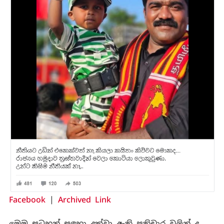
Facebook
|
Archived Link
මෙම සටහන් සඳහා දක්වා ඇති ප්‍රතිචාර වලින් ද