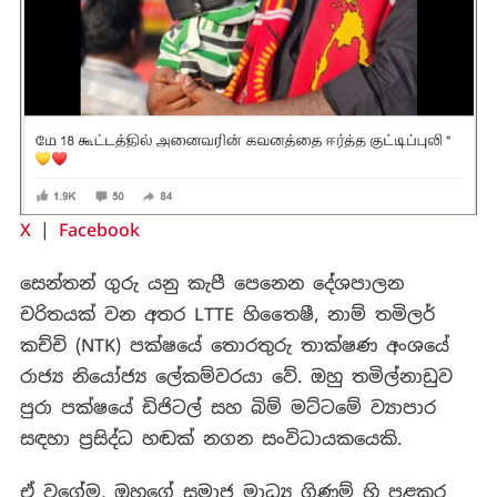
X
|
Facebook
සෙන්තන් ගුරු යනු කැපී පෙනෙන දේශපාලන
චරිතයක් වන අතර LTTE හිතෛෂී, නාම් තමිලර්
කච්චි (NTK) පක්ෂයේ තොරතුරු තාක්ෂණ අංශයේ
රාජ්‍ය නියෝජ්‍ය ලේකම්වරයා වේ. ඔහු තමිල්නාඩුව
පුරා පක්ෂයේ ඩිජිටල් සහ බිම් මට්ටමේ ව්‍යාපාර
සඳහා ප්‍රසිද්ධ හඬක් නගන සංවිධායකයෙකි.
ඒ වගේම, ඔහුගේ සමාජ මාධ්‍ය ගිණුම් හි පළකර