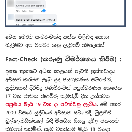
මෙය මෙරට සැමරුමක්ද යන්න පිළිබඳ සොයා
බැලීමට අප පියවර ගනු ලැබුවේ මෙලෙසින්.
Fact-Check (කරුණු විමර්ශනය කිරීම) :
දශක තුනකට අධික කාලයක් පැවති ත්‍රස්තවාදය
අවසන් කරමින් ලැබූ යුද ජයග්‍රහණය සමරමින්,
යුද්ධයෙන් දිවිපිදු රණවිරුවන් අනුස්මරණය කෙරෙන
17 වන ජාතික රණවිරු සැමරුම් දින උත්සවය
පසුගිය මැයි 19 වන දා පවත්වනු ලැබීය
. මේ අතර
2009 වසරේ යුද්ධයේ අවසාන සටනේදී, මුලතිව්,
මුල්ලෙවයික්කාල් හිදී මියගිය සියලු දමිළ ජනතාව
සිහිපත් කරමින්, සෑම වසරකම මැයි 18 වනදා