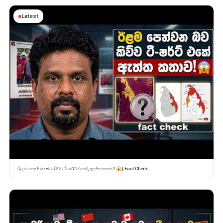
Latest
ඊළම පෙන්වන බව කිව්ව ටී-ෂර්ට් එකේ, ඇත්ත කතාව!
| Fact Check