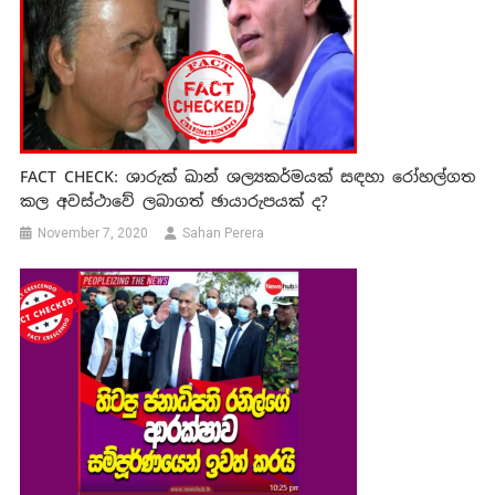
FACT CHECK: ශාරුක් ඛාන් ශල්‍යකර්මයක් සඳහා රෝහල්ගත
කල අවස්ථාවේ ලබාගත් ඡායාරුපයක් ද?
November 7, 2020
Sahan Perera