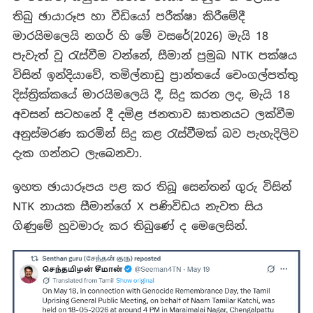
තිබු ඡායාරූප හා වීඩියෝ පරීක්ෂා කිරීමේදී
මාරයිමලෙයි නගර් හි මේ වසරේ(2026) මැයි 18
පැවැත් වූ රැස්වීම වන්නේ, සීමාන් ප්‍රමුඛ NTK පක්ෂය
විසින් ඉන්දියාවේ, තමිල්නාඩු ප්‍රාන්තයේ චෙංගල්පත්තු
දිස්ත්‍රික්කයේ මාරයිමලෙයි දී, සිදු කරන ලද, මැයි 18
අවසන් සටහනේ දී දමිළ ජනතාව ඝාතනයට ලක්වීම
අනුස්මරණ කරමින් සිදු කළ රැස්වීමක් බව පැහැදිලිව
දැක ගන්නට ලැබෙනවා.
ඉහත ඡායාරූපය පළ කර තිබූ සෙන්තන් ගුරු විසින්
NTK නායක සීමාන්ගේ X පණිවිඩය නැවත සිය
ගිණුමේ හුවමාරු කර තිබුණේ ද මෙලෙසින්.