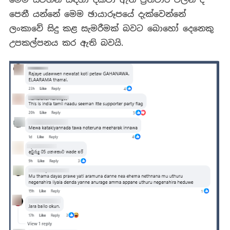
පෙනී යන්නේ මෙම ඡායාරූපයේ දැක්වෙන්නේ
ලංකාවේ සිදු කළ සැමරීමක් බවට බොහෝ දෙනෙකු
උපකල්පනය කර ඇති බවයි.