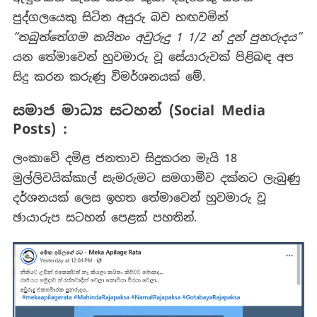
පුද්ගලයෙකු සිටින අයුරු බව හඟවමින්
“තබුත්තේගම කයිතං අවුරුදු 1 1/2 න් දුන් පුනරුදය”
යන තේමාවෙන් හුවමාරු වූ සේයාරුවක් පිළිබඳ අප
සිදු කරන කරුණු විමර්ශනයක් මේ.
සමාජ මාධ්‍ය සටහන් (Social Media
Posts) :
ලංකාවේ දමිළ ජනතාව සිදුකරන මැයි 18
මුල්ලිවයික්කාල් සැමරුමට සමගාමිව දක්නට ලැබුණු
දර්ශනයක් ලෙස ඉහත තේමාවෙන් හුවමාරු වූ
ඡායාරුප සටහන් පෙළක් පහතින්.