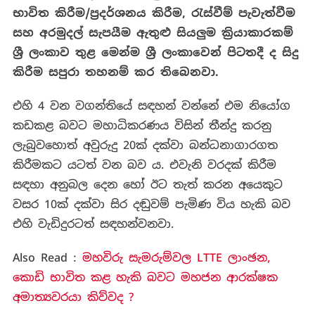
භාවිත කිරීම/ප්‍රදර්ශනය කිරීම
,
රැස්වීම් පැවැත්වීම
සහ අරමුදල් සැපයීම ඇතුළු සියලුම ක්‍රියාකාරකම්
ශ්‍රී ලංකාව තුළ මෙන්ම ශ්‍රී ලංකාවෙන් පිටතදී ද සිදු
කිරීම සපුරා තහනම් කර තිබෙනවා.
එහි 4 වන වගන්තියේ සඳහන් වන්නේ එම නියෝග
කඩකළ බවට මහාධිකරණය විසින් තීන්දු කරනු
ලැබුවහොත් අවුරුදු 20ක් දක්වා බන්ධනාගාරගත
කිරීමකට යටත් වන බව ය. එවැනි වරදක් කිරීම
සඳහා අනුබල දෙන හෝ ඊට තැත් කරන අයෙකුට
වසර 10ක් දක්වා සිර දඬුවම් පැමිණ විය හැකි බව
එහි වැඩිදුරටත් සඳහන්වනවා.
Also Read :
මහවිරු සැමරුම්වල LTTE ලාංඡන,
කොඩි භාවිත කළ හැකි බවට මහජන ආරක්ෂක
අමාත්‍යවරයා කිව්වද ?