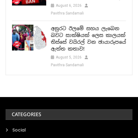
August 6, 2026
Pavithra Sandamali
අනුරට ඊලමේ සහය ලැබෙන
බවට සාක්ෂියක් ලෙස කාලයක්
තිස්සේ වයිරල් වන ඡායාරූපයේ
ඇත්ත කතාව!
August 5, 2026
Pavithra Sandamali
CATEGORIES
Social