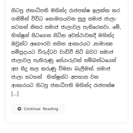
භික්ෂුන්
හිටපු ජනාධිපති මහින්ද රාජපක්ෂ ඉලක්ක කර
සිටගෙන
ගනිමින් විවිධ නොමගයවන සුලු සමාජ ජාලා
සිටින
විට
සටහන් නිතර සමාජ ජාලාවල පැතිරෙනවා. මේ,
මහින්ද
භික්ෂුන් සිටගෙන සිටින අවස්ථාවකදී මහින්ද
පුටුවක
ඔවුන්ට අගෞරව සහිත ආකාරයට ,සාමාන්‍ය
වාඩිවී
සම්ප්‍රදායට විරුද්ධව වාඩිවී සිටි බවට සමාජ
සිටින
ඡායාරූපයේ
ජාලාවල පැතිරුණු සේයාරුවක් සම්බන්ධයෙන්
ඇත්ත
අප සිදු කල කරුණු විමසා බැලීමක්. සමාජ
කතාව!
ජාලා සටහන් භික්ෂුන්ට අපහාස වන
(PHOTO)
ආකාරයට හිටපු ජනාධිපති මහින්ද රාජපක්ෂ
[…]
Continue Reading