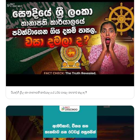
රියාද්හි ශ්‍රී ලංකා තානාපති කාර්යාලයේ ධර්ම පාසල තහනම් කළාද ?