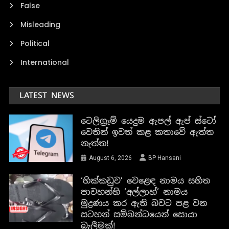
False
Misleading
Political
International
LATEST NEWS
ටෙලිග්‍රෑම් යෙදුම ඇපල් ඇප් ස්ටෝ
වෙතින් ඉවත් කළ කතාවේ ඇත්ත
නැත්ත!
August 6, 2026
BP Hansani
‘හික්කඩුව’ වෙළෙඳ නාමය සහිත
පාවහන්හි ‘අල්ලාහ්’ නාමය
මුද්‍රණය කර ඇති බවට පළ වන
සටහන් සම්බන්ධයෙන් සොයා
බැලීමක්!