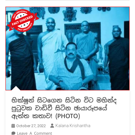
භික්ෂුන් සිටගෙන සිටින විට මහින්ද
පුටුවක වාඩිවී සිටින ඡායාරූපයේ
ඇත්ත කතාව! (PHOTO)
Kalana Krishantha
October 27, 2022
On
Leave A Comment