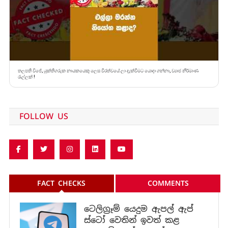
තලපති විජේ, යුක්තිගරුක නායකයෙකු ලෙස වීරත්වයේ ලා දැක්වීමට යොදා ගන්නා, ව්‍යාජ නිර්මාණ
රැල්ලක් !
FOLLOW US
FACT CHECKS
COMMENTS
ටෙලිග්‍රෑම් යෙදුම ඇපල් ඇප්
ස්ටෝ වෙතින් ඉවත් කළ