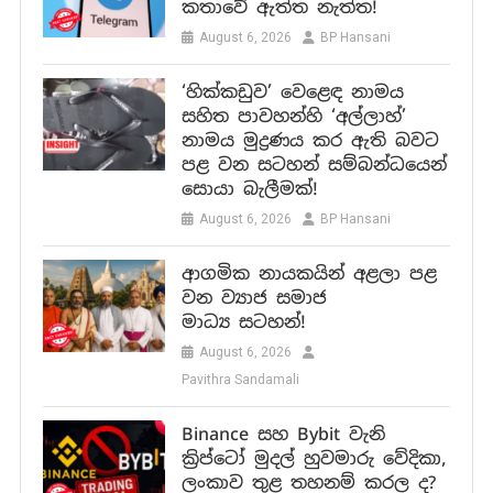
කතාවේ ඇත්ත නැත්ත!
August 6, 2026
BP Hansani
‘හික්කඩුව’ වෙළෙඳ නාමය
සහිත පාවහන්හි ‘අල්ලාහ්’
නාමය මුද්‍රණය කර ඇති බවට
පළ වන සටහන් සම්බන්ධයෙන්
සොයා බැලීමක්!
August 6, 2026
BP Hansani
ආගමික නායකයින් අළලා පළ
වන ව්‍යාජ සමාජ
මාධ්‍ය සටහන්!
August 6, 2026
Pavithra Sandamali
Binance සහ Bybit වැනි
ක්‍රිප්ටෝ මුදල් හුවමාරු වේදිකා,
ලංකාව තුළ තහනම් කරල ද?