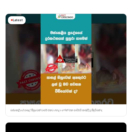
Latest
මස්කෙළියේ පාසල් සිසුවෙක් චාජර් එකට ගහලා ෆෝන් එක පාවිච්චි කරද්දී වූ සිදුවීමක් ද