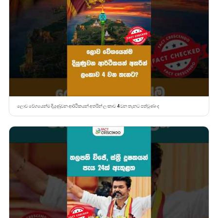
ලොව වේගයෙන්ම දියුණුවන ආර්ථිකයන් අතරින් ලංකාව 4 වන තැනට පත්වුණා ද