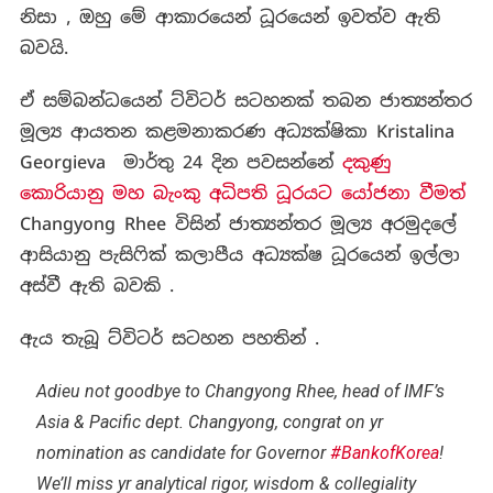
නිසා , ඔහු මේ ආකාරයෙන් ධූරයෙන් ඉවත්ව ඇති
බවයි.
ඒ සම්බන්ධයෙන් ට්විටර් සටහනක් තබන ජාත්‍යන්තර
මූල්‍ය ආයතන කළමනාකරණ අධ්‍යක්ෂිකා Kristalina
Georgieva මාර්තු 24 දින පවසන්නේ
දකුණු
කොරියානු මහ බැංකු අධිපති ධූරයට යෝජනා වීමත්
Changyong Rhee විසින් ජාත්‍යන්තර මූල්‍ය අරමුදලේ
ආසියානු පැසිෆික් කලාපීය අධ්‍යක්ෂ ධූරයෙන් ඉල්ලා
අස්වී ඇති බවකි .
ඇය තැබූ ට්විටර් සටහන පහතින් .
Adieu not goodbye to Changyong Rhee, head of IMF’s
Asia & Pacific dept. Changyong, congrat on yr
nomination as candidate for Governor
#BankofKorea
!
We’ll miss yr analytical rigor, wisdom & collegiality