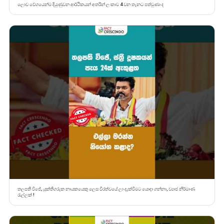
ලොව වේගයෙන්ම දියුණුවන ආර්ථිකයන් අතරින් ලංකාව 4 වන තැනට පත්වුණා ද
තලපති විජේ, යුක්තිගරුක නායකයෙකු ලෙස වීරත්වයේ ලා දැක්වීමට යොදා ගන්නා, ව්‍යාජ නිර්මාණ
රැල්ලක් !