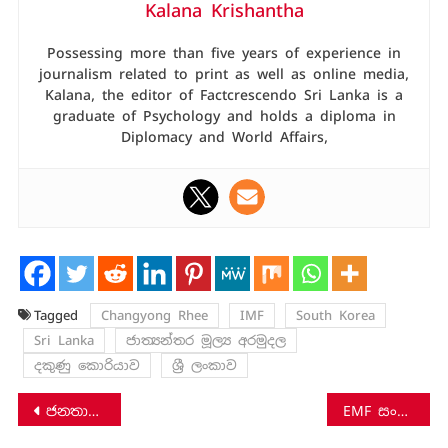
Kalana Krishantha
Possessing more than five years of experience in
journalism related to print as well as online media,
Kalana, the editor of Factcrescendo Sri Lanka is a
graduate of Psychology and holds a diploma in
Diplomacy and World Affairs,
Tagged
Changyong Rhee
IMF
South Korea
Sri Lanka
ජාත්‍යන්තර මූල්‍ය අරමුදල
දකුණු කොරියාව
ශ්‍රී ලංකාව
Post
ජනතා විමුක්ති පෙරමුණ සම්බන්ධයෙන් උපහාසාත්මක කෝණයෙන් පළ වූ කාටූනයකට සුනිල් හඳුන්නෙත්තිගෙන් පැසසුම්?
EMF සංගීත ප්‍රසංගය අතරතුර දී ‘අපේ විරුවා’ ගීතය වාදනය කළාද?