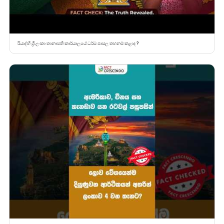
රියාද්හි ශ්‍රී ලංකා තානාපති කාර්යාලයේ ධර්ම පාසල තහනම් කළාද ?