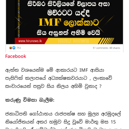
Facebook
ඇත්ත වශයෙන්ම මේ ආකාරයට IMF ආසියා
පැසිෆික් කලාපයේ අධ්‍යක්ෂකවරයාට , ලංකාවේ
සංචාරයෙන් පසුව සිය නිලය අහිමි වුනාද ?
කරුණු විමසා බැලීම:
ජනාධිපති ගෝඨාභය රාජපක්ෂ සහ මූල්‍ය අරමුදලේ
නියෝජිතයන් අතර හමුව සිදු වූවේ මාර්තු මස 15