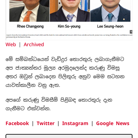
Web
|
Archived
මේ සම්බන්ධයෙන් වැඩිදුර තොරතුරු ලබාගැනීමට
අප ජාත්‍යන්තර මූල්‍ය අරමුදලෙන්ද කරුණු විමසූ
අතර ඔවුන් ලබාදෙන පිලිතුරු අනුව මෙම සටහන
යාවත්කාලීන වනු ඇත.
අපගේ කරුණු විමසීම් පිළිබඳ තොරතුරු දැන
ගැනීමට එක්වන්න.
Facebook
|
Twitter
|
Instagram
|
Google News