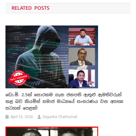
navigation
RELATED POSTS
ඩො.මි. 2.5ක් සොරකම ගැන ජනපති ඇතුළු ඇමතිවරුන්
කළ බව කියමින් සමාජ මාධ්‍යයේ සංසරණය වන අසත්‍ය
සටහන් පෙළක්!
April 25, 2026
Sagarika Chathumali