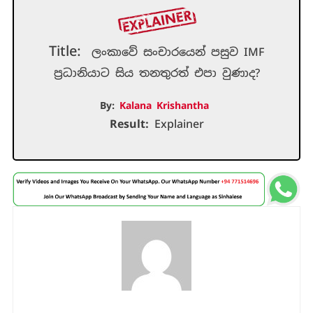
Title:
ලංකාවේ සංචාරයෙන් පසුව IMF
ප්‍රධානියාට සිය තනතුරත් එපා වුණාද?
By:
Kalana Krishantha
Result:
Explainer