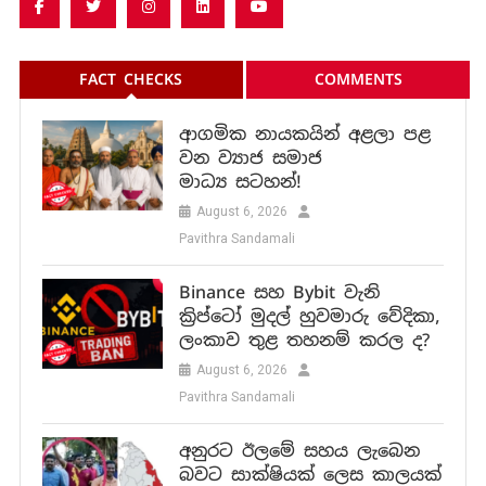
FACT CHECKS
COMMENTS
ආගමික නායකයින් අළලා පළ
වන ව්‍යාජ සමාජ
මාධ්‍ය සටහන්!
August 6, 2026
Pavithra Sandamali
Binance සහ Bybit වැනි
ක්‍රිප්ටෝ මුදල් හුවමාරු වේදිකා,
ලංකාව තුළ තහනම් කරල ද?
August 6, 2026
Pavithra Sandamali
අනුරට ඊලමේ සහය ලැබෙන
බවට සාක්ෂියක් ලෙස කාලයක්