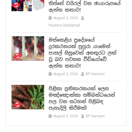
තිස්සේ වයිරල් වන ඡායාරූපයේ
ඇත්ත කතාව!
August 5, 2026
Pavithra Sandamali
මස්කෙළිය ප්‍රදේශයේ
දුරකථනයක් පුපුරා යාමෙන්
පාසල් සිසුවෙක් අනතුරට ලක්
වූ බව පවසන වීඩියෝවේ
ඇත්ත කතාව!
August 5, 2026
BP Hansani
පිළිකා ප්‍රතිකාරකයක් ලෙස
මඤ්ඤොක්කා සම්බන්ධයෙන්
පල වන සටහන් පිළිබඳ
පැහැදිලි කිරීමක්!
August 5, 2026
BP Hansani