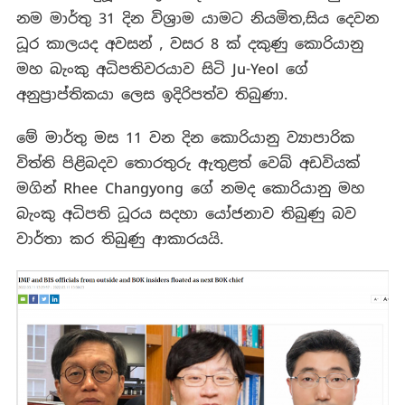
නම මාර්තු 31 දින විශ්‍රාම යාමට නියමිත,සිය දෙවන
ධූර කාලයද අවසන් , වසර 8 ක් දකුණු කොරියානු
මහ බැංකු අධිපතිවරයාව සිටි Ju-Yeol ගේ
අනුප්‍රාප්තිකයා ලෙස ඉදිරිපත්ව තිබුණා.
මේ මාර්තු මස 11 වන දින කොරියානු ව්‍යාපාරික
විත්ති පිළිබදව තොරතුරු ඇතුළත් වෙබ් අඩවියක්
මගින් Rhee Changyong ගේ නමද කොරියානු මහ
බැංකු අධිපති ධූරය සදහා යෝජනාව තිබුණු බව
වාර්තා කර තිබුණු ආකාරයයි.