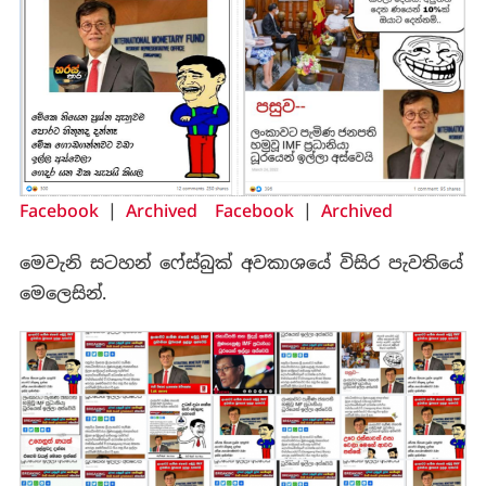
Facebook
|
Archived
Facebook
|
Archived
මෙවැනි සටහන් ෆේස්බුක් අවකාශයේ විසිර පැවතියේ
මෙලෙසින්.