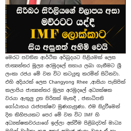
මෙරට පවතින ආර්ථික අර්බුදයට පිළියමක් ලෙස
ජාත්‍යන්තර මූල්‍ය අරමුදලේ සහාය ලබා ගැනීමට ශ්‍රී
ලංකා රජය මේ වන විට කටයුතු කරමින් සිටිනවා.
එහි අදියරක් ලෙස
Changyong Rhee ,ආසියා පැසිපික්
කලාපිය ජාත්‍යන්තර මූල්‍ය අරමුදලේ අධ්‍යක්ෂක
වරයා ඇතුලු දූත පිරිසක් මෑතදී , ජනාධිපති
ගෝඨාභය රාජපක්ෂව මුණගැසුණා. එම සිදුවීමෙන්
දින කිහිපයකට පෙර මේ වන විට IMF හි
අධ්‍යක්ෂකවරයාගේ ඉල්ලා අස්වීම පිළිබදවත් මාධ්‍ය