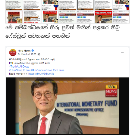
මේ සම්බන්ධයෙන් හිරු පුවත් මඟින් පළකර තිබු
ෆේස්බුක් සටහනක් පහතින්