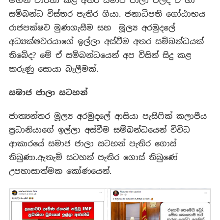
මගින් වාර්තා කළ අතර සමාජ ජාලා වලද ඒ හා
සම්බන්ධ විස්තර පැතිර ගියා. ජනාධිපති ගෝඨාභය
රාජපක්ෂව මුණගැසීම සහ මූල්‍ය අරමුදලේ
අධ්‍යක්ෂවරයාගේ ඉල්ලා අස්වීම අතර සම්බන්ධයක්
තිබේද? මේ ඒ සම්බන්ධයෙන් අප විසින් සිදු කළ
කරුණු සොයා බැලීමක්.
සමාජ ජාලා සටහන්
ජාත්‍යන්තර මූල්‍ය අරමුදලේ ආසියා පැසිෆික් කලාපීය
ප්‍රධානියාගේ ඉල්ලා අස්වීම සම්බන්ධයෙන් විවිධ
ආකාරයේ සමාජ ජාලා සටහන් පැතිර ගොස්
තිබුණා.ඇතැම් සටහන් පැතිර ගොස් තිබුණේ
උපහාසාත්මක කෝණයෙන්.