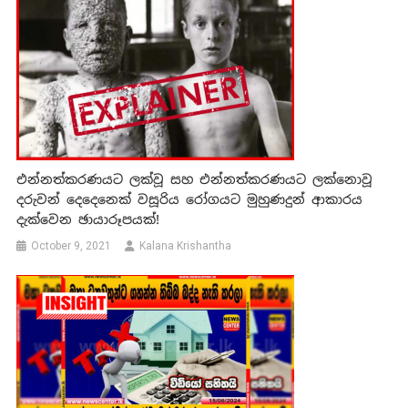
එන්නත්කරණයට ලක්වූ සහ එන්නත්කරණයට ලක්නොවූ
දරුවන් දෙදෙනෙක් වසූරිය රෝගයට මුහුණදුන් ආකාරය
දැක්වෙන ඡායාරූපයක්!
October 9, 2021
Kalana Krishantha