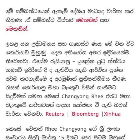
මේ සම්බන්ධයෙන් ඇතැම් දේශීය මාධ්‍යද වාර්තා කර
තිබුණා .ඒ සම්බන්ධ විස්තර
මෙතනින්
සහ
මෙතනින්
.
ඉහළ යන උද්ධමනය සහ ගෘහස්ථ ණය, මේ වන විට
කොරියාව මුහුණු දෙන අභියෝග අතර ඉදිරියෙන්ම
තිබෙනවා. එසේම රුසියානු – යුක්‍රේන යුධ ත්ත්වය
හමුවේ ඉදිරියේ දී ද ඇතිවිය හැකි ආර්ථික ප්‍රශ්න
අවම කරගැනීමේ ද අරමුණින් ප්‍රතිපත්තිමය තීරණ
රැසක් කොරියානු මහා බැංකුව විසින් ගැනීමට
සිදුවීමත් සමඟ මෙසේ Changyong Rhee එරට මහා
බැංකුවේ කර්තව්‍යන් සඳහා යෝජනා වී ඇති බවත්
වාර්තා වෙනවා.
Reuters
|
Bloomberg
|
Xinhua
කෙසේ වෙතත් Rhee Changyong ගේ ශ්‍රී ලංකා
සංචාරය සිදුවූ මාර්තු 15 දිනට පෙර සිටම ඔහුගේ