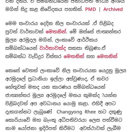
වන දිනයි. ඒ සම්බන්ධයෙන් ජනාධිපති මාධ්‍ය අංශය
මගින් සිදු කළ නිවේදනය පහතින්.
PMD
|
Archived
මෙම සංචාරය දෙදින නිල සංචාරයක් .ඒ පිළිබද
පුවත් වාර්තාවක්
මෙතනින්
. මේ ඔස්සේ ජාත්‍යන්තර
මූල්‍ය අරමුදල මගින්, ලංකාවේ ආර්ථිකය
සම්බන්ධයෙන්
වාර්තාවක්ද
සකසා තිබුණා.ඒ
සම්බන්ධ වැඩිදුර විස්තර
මෙතනින්
සහ
මෙතනින්
කෙසේ වෙතත් ලංකාවේ නිල සංචාරයක යෙදුනු මූල්‍ය
අරමුදලේ ප්‍රධානියා ඉල්ලා අස්වුණාද, ඒ කවර
හේතුවක් මතද යන කාරණය සම්බන්ධයෙන්
ජාත්‍යන්තර මූල්‍ය අරමුදලේ මතය කුමක්ද ?යන්න
පිළිබදවත් අප අවධානය යොමු කළා. එහිදී අපට
දැකගන්නට ලැබුණේ Changyong Rhee හට දකුණු
කොරියාවේ මහ බැංකු අධිපතිවරයා ලෙස පත්වීමට
නාම යෝජනා ඉදිරිපත් කිරීමට අවස්ථාවක් ලැබීම