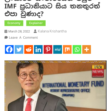
IMF ප්‍රධානියාට සිය තනතුරත්
එපා වුණාද?
Economy
Explainer
Kalana Krishantha
March 28, 2022
On
Leave A Comment
ලංකාවේ
සංචාරයෙන්
පසුව
IMF
ප්‍රධානියාට
සිය
තනතුරත්
එපා
වුණාද?