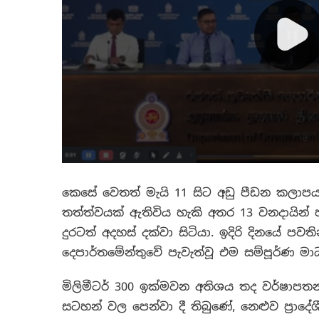
කෙසේ වෙතත් මැයි 11 සිට අඩු පීඩන කලාපයක්
තත්ත්වයක් ඇතිවිය හැකි අතර 13 වනදායින් ප
දුරටත් අදහස් දක්වා සිටියා. ඉදිරි දිනයේ පව
දෙපාර්තමේන්තුවේ පැවැත්වූ එම සම්පූර්ණ මා
මිලිමීටර් 300 ඉක්මවන අතිශය තද වර්ෂාප
සටහන් වල පෙන්වා දී තිබුණේ, නෙළුව ප්‍රාද