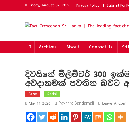
Skip
Friday, August 07, 2026
Privacy Policy
Submit For 
to
content
Fact Crescendo Sri La
The fact behind every news!
Archives
About
Contact Us
Sri
දිවයිනේ මිලිමීටර් 300 ඉ
අවදානමක් පවතින බවට අස
False
Social
Pavithra Sandamali
Leave A Comm
May 11, 2026