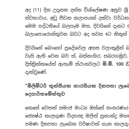
අද (11) දින උදෑසන දත්ත විශ්ලේෂණ අනුව ශ්‍
ස්වභාවය, අඩු පීඩන කලාපයක් දක්වා වර්ධන
මෙම පද්ධතියේ බලපෑම මත, දිවයිනේ දැනට පව
බලාපොරොත්තුවන බවට අද සවස 4ට නිකුත
දිවයිනේ බොහෝ ප්‍රදේශවල අහස වලාකුළින් බ
වැසි ඇති වෙන බව ත්, බස්නාහිර, සබරගමුව,
දිස්ත්‍රික්කයේත් ඇතැම් ස්ථානවලට
මි.මී. 100
දැක්වුණේ.
“
මිලිමීටර් තුන්සීයක හාරසීයක දිනපතා ල
දෙපාර්තමේන්තුව
කෙසේ වෙතත් සමාජ මාධ්‍ය ඔස්සේ සංසරණය
ජ්‍යෙෂ්ඨ කාලගුණ විද්‍යාඥ මලිත් ප්‍රනාන්දු
පමණ දිනපතා ලැබෙන වර්ෂාවක් ගැන කාලගුණ ව