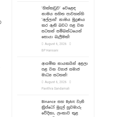
‘හික්කඩුව’ වෙළෙඳ
නාමය සහිත පාවහන්හි
‘අල්ලාහ්’ නාමය මුද්‍රණය
ව
කර ඇති බවට පළ වන
සටහන් සම්බන්ධයෙන්
සොයා බැලීමක්!
August 6, 2026
BP Hansani
ආගමික නායකයින් අළලා
.
පළ වන ව්‍යාජ සමාජ
මාධ්‍ය සටහන්!
August 6, 2026
Pavithra Sandamali
Binance සහ Bybit වැනි
ක්‍රිප්ටෝ මුදල් හුවමාරු
වේදිකා, ලංකාව තුළ