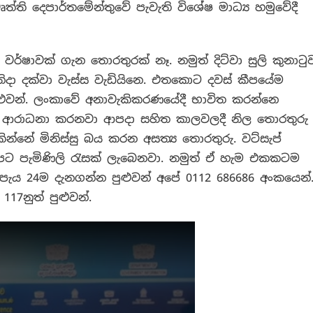
ත්ති දෙපාර්තමේන්තුවේ පැවැති විශේෂ මාධ්‍ය හමුවේදී
වර්ෂාවක් ගැන තොරතුරක් නෑ. නමුත් දිට්වා සුලි කුනාටු
ිදා දක්වා වැස්ස වැඩියිනෙ. එතකොට දවස් කීපයේම
පුළුවන්. ලංකාවේ අනාවැකිකරණයේදී භාවිත කරන්නෙ
ආරාධනා කරනවා ආපදා සහිත කාලවලදී නිල තොරතුරු
ින්නේ මිනිස්සු බය කරන අසත්‍ය තොරතුරු. වට්සැප්
පට පැමිණිලි රැසක් ලැබෙනවා. නමුත් ඒ හැම එකකටම
ැන පැය 24ම දැනගන්න පුළුවන් අපේ 0112 686686 අංකයෙන්
7නුත් පුළුවන්.