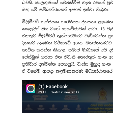
බවයි. කාලගුණයේ වෙනස්වීම ගැන රජයේ ප්‍රවෘ
ඔහු මේ සම්බන්ධයෙන් අදහස් දක්වා තිබුණා.
මිලිමීටර් තුන්සීයක හාරසීයක දිනපතා ලැබෙන 
කාලෙදිත් ඔය වගේ සාකච්ඡාවක් ආවා. 13 වැන
එකතුව මිලිමීටර් තුන්හාරසීයට වැඩිවෙන්න 
දිනකට ලැබෙන වර්ෂාවේ අගය. මහජනතාවට 
භාවිත කරන්න කියලා. සමාජ මාධ්‍යයේ අපි දක
ෆේස්බුක් හරහා එන එවැනි තොරතුරු ගැන අ
ප්‍රතිචාර දක්වන්න අපහසුයි. වැස්ස මුහුද ග
ඒ වගේම ආපදා කළමනාකරණ මධ්‍යස්ථානයේ 11