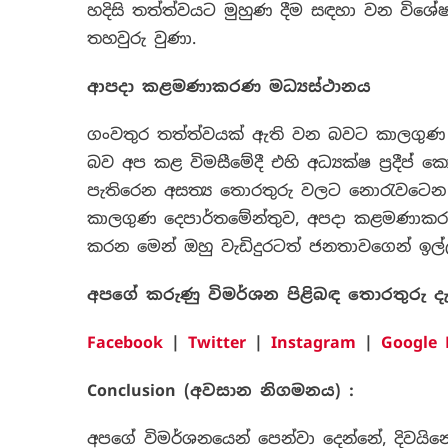
හදිසි තත්ත්වයට මුහුණ දීම සඳහා වන විශේ
තහවුරු වුණා.
ආපදා කළමණාකරණ මධ්‍යස්ථානය
ගංවතුර තත්ත්වයක් ඇති වන බවට කාලගුණ වි
බව අප කළ විමසීමේදී එහි අධ්‍යක්ෂ ප්‍රදීප්
පැතිරෙන අසත්‍ය තොරතුරු වලට නොරැවටෙන
කාලගුණ දෙපාර්තමේන්තුව, අපදා කළමණාකරණ 
කරන මෙන් ඔහු වැඩිදුරටත් ජනතාවගෙන් ඉල්ලා
අපගේ කරුණු විමර්ශන පිළිබඳ තොරතුරු ද
Facebook
|
Twitter
|
Instagram
|
Google
Conclusion (
අවසාන නිගමනය) :
අපගේ විමර්ශනයෙන් පෙන්වා දෙන්නේ, දිවයින