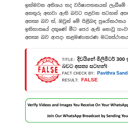
ඉක්මවන අතිශය තද වර්ෂාපතනයක් ලැබීමේ අ
අනතුරු අඟවා ඇති බවට පළවන සටහන් අසත්‍ය
අසත්‍ය බව ත්, ඔවුන් මේ පිළිබඳ පුරෝකථ
ඉතිහාසයේ දකුණේ මීට පෙර ඇති නොවූ ගංවත
අසත්‍ය බව ආපදා කළමණාකරණ මධ්‍යස්ථානය
දිවයිනේ මිලිමීටර් 3
TITLE:
බවට අසත්‍ය සටහන්!
Pavithra Sand
FACT CHECK BY:
FALSE
RESULT: