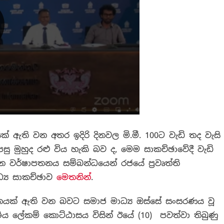
 ඇති වන අතර ඉදිරි දිනවල මි.මී. 100ට වැඩි තද වැසි
සු මුහුද රළු විය හැකි බව ද, මෙම සාකච්ඡාවේදී වැඩි
තින වර්ෂාපතනය සම්බන්ධයෙන් රජයේ ප්‍රවෘත්ති
ධ්‍ය සාකච්ඡාව
මෙතනින්
.
තනයක් ඇති වන බවට සමාජ මාධ්‍ය ඔස්සේ සංසරණය වූ
ේශීය ලේකම් කොට්ඨාසය විසින් ඊයේ (10) පවත්වා තිබුණු