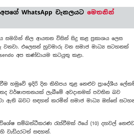
ඉක්මවන
වර්ෂාපතනයක්
 අපගේ WhatsApp චැනලයට
මෙතනින්
ලැබීමේ
අවදානමක්
පවතින
බවට
 සමගින් නිල ආයතන විසින් සිදු කළ ප්‍රකාශය ලෙස
අසත්‍ය
ාරු වනවා. එලෙසන් හුවමාරු වන සමාජ මාධ්‍ය සටහනක්
සටහන්!
resendo අප කණ්ඩායම කටයුතු කළා.
ම හමුවේ ඉදිරි දින කිහිපය තුළ නෙළුව ප්‍රාදේශීය ලේකම
ය තද වර්ෂාපතනයක් ලැබීමේ අවදානමක් පවතින බව
ඟවා ඇති බවට සඳහන් කරමින් සමාජ මාධ්‍ය ඔස්සේ සටහන
විශේෂ සම්බන්ධීකරණ රැස්වීමක් ඊයේ (10) දහවල් නෙළු
හි වැඩිදුරටත් සඳහන්.