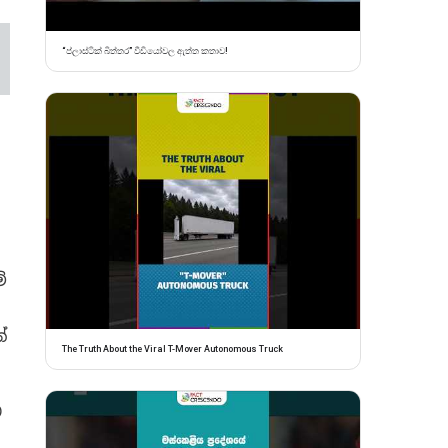
“ප්ලාස්ටික් බිත්තර” වීඩියෝවල ඇත්ත කතාව!
්
්
The Truth About the Viral T-Mover Autonomous Truck
ව