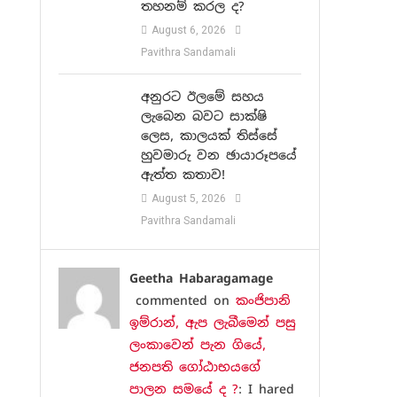
තහනම් කරල ද?
August 6, 2026
Pavithra Sandamali
අනුරට ඊලමේ සහය
ලැබෙන බවට සාක්ෂි
ලෙස, කාලයක් තිස්සේ
හුවමාරු වන ඡායාරූපයේ
ඇත්ත කතාව!
August 5, 2026
Pavithra Sandamali
Geetha Habaragamage
commented on
කංජිපානි
ඉම්රාන්, ඇප ලැබීමෙන් පසු
ලංකාවෙන් පැන ගියේ,
ජනපති ගෝඨාභයගේ
පාලන සමයේ ද ?
: I hared