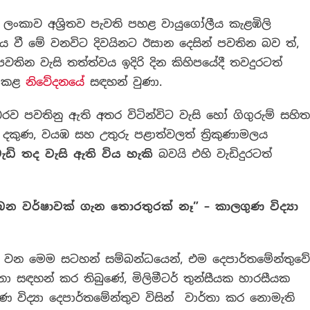
රී ලංකාව අශ්‍රිතව පැවති පහළ වායුගෝලීය කැළඹිලි
ය වී මේ වනවිට දිවයිනට ඊසාන දෙසින් පවතින බව ත්,
තින වැසි තත්ත්වය ඉදිරි දින කිහිපයේදී තවදුරටත්
් කළ
නිවේදනයේ
සඳහන් වුණා.
රව පවතිනු ඇති අතර විටින්විට වැසි හෝ ගිගුරුම් සහිත
 දකුණ, වයඹ සහ උතුරු පළාත්වලත් ත්‍රිකුණාමලය
 වැඩි තද වැසි ඇති විය හැකි
බවයි එහි වැඩිදුරටත්
ැබෙන වර්ෂාවක් ගැන තොරතුරක් නෑ
” –
කාලගුණ විද්‍යා
 වන මෙම සටහන් සම්බන්ධයෙන්, එම දෙපාර්තමේන්තුවේ
 මහතා සඳහන් කර තිබුණේ, මිලිමීටර් තුන්සීයක හාරසීයක
ිද්‍යා දෙපාර්තමේන්තුව විසින් වාර්තා කර නොමැති