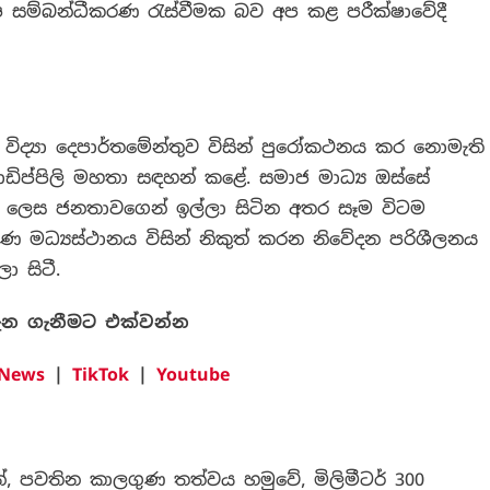
ෂ සම්බන්ධීකරණ රැස්වීමක බව අප කළ පරීක්ෂාවේදී
ද්‍යා දෙපාර්තමේන්තුව විසින් පුරෝකථනය කර නොමැති
 කොඩිප්පිලි මහතා සඳහන් කළේ. සමාජ මාධ්‍ය ඔස්සේ
 ලෙස ජනතාවගෙන් ඉල්ලා සිටින අතර සෑම විටම
මධ්‍යස්ථානය විසින් නිකුත් කරන නිවේදන පරිශීලනය
 සිටී.
ැන ගැනීමට එක්වන්න
 News
|
TikTok
|
Youtube
ේ, පවතින කාලගුණ තත්වය හමුවේ, මිලිමීටර් 300