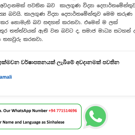
වදානමක් පවතින බව කාලගුණ විද්‍යා දෙපාර්තමේන්තු
 බවයි. කාලගුණ විද්‍යා දෙපාර්තමේන්තුව මෙම කරුණ
නය කර නොමැති බව සඳහන් කරනවා. එමෙන් ම ලක්
ුර තත්ත්වයක් ඇති වන බවට ද, සමාජ මාධ්‍ය සටහන් ද
 තහවුරු කරනවා.
00 ඉක්මවන වර්ෂාපතනයක් ලැබීමේ අවදානමක් පවතින
amali