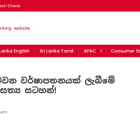
Fact-Check
nka | The leading fact-chec
 Lanka English
Sri Lanka Tamil
APAC
Consumer Sa
ක්මවන වර්ෂාපතනයක් ලැබීමේ
ත්‍ය සටහන්!
On
ent
දිවයිනේ
මිලිමීටර්
300