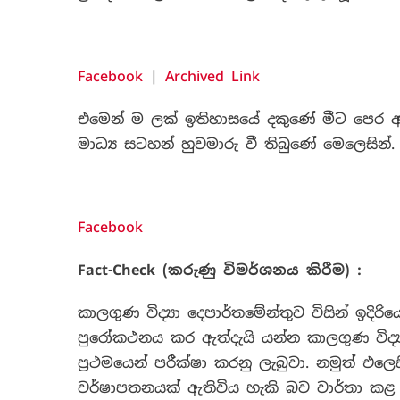
Facebook
|
Archived Link
එමෙන් ම ලක් ඉතිහාසයේ දකුණේ මීට පෙර 
මාධ්‍ය සටහන් හුවමාරු වී තිබුණේ මෙලෙසින්.
Facebook
Fact-Check (
කරුණු විමර්ශනය කිරීම) :
කාලගුණ විද්‍යා දෙපාර්තමේන්තුව විසින් ඉදිර
පුරෝකථනය කර ඇත්දැයි යන්න කාලගුණ විද්‍ය
ප්‍රථමයෙන් පරීක්ෂා කරනු ලැබුවා. නමුත් එලෙස
වර්ෂාපතනයක් ඇතිවිය හැකි බව වාර්තා කළ 