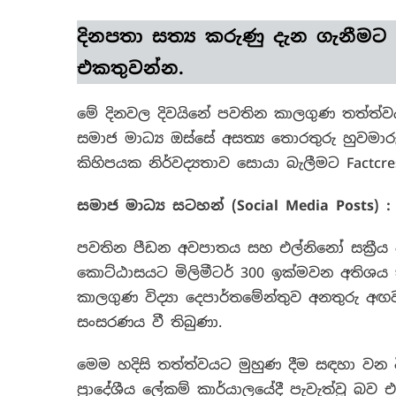
දිනපතා
සත්‍ය කරුණු
දැන ගැනීමට
එකතුවන්න.
මේ දිනවල දිවයිනේ පවතින කාලගුණ තත්ත්වය
සමාජ මාධ්‍ය ඔස්සේ අසත්‍ය තොරතුරු හුවම
කිහිපයක නිර්වද්‍යතාව සොයා බැලීමට Factc
සමාජ මාධ්‍ය සටහන් (
Social Media Posts) :
පවතින පීඩන අවපාතය සහ එල්නිනෝ සක්‍රීය වී
කොට්ඨාසයට මිලිමීටර් 300 ඉක්මවන අතිශ
කාලගුණ විද්‍යා දෙපාර්තමේන්තුව අනතුරු අ
සංසරණය වී තිබුණා.
මෙම හදිසි තත්ත්වයට මුහුණ දීම සඳහා වන 
ප්‍රාදේශීය ලේකම් කාර්යාලයේදී පැවැත්වූ බව එ