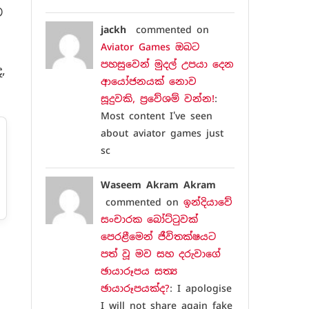
ව
jackh
commented on
Aviator Games ඔබට
පහසුවෙන් මුදල් උපයා දෙන
,
ආයෝජනයක් නොව
සූදුවකි, ප්‍රවේශම් වන්න!
:
Most content I've seen
about aviator games just
sc
Waseem Akram Akram
commented on
ඉන්දියාවේ
සංචාරක බෝට්ටුවක්
පෙරළීමෙන් ජීවිතක්ෂයට
පත් වූ මව සහ දරුවාගේ
ඡායාරූපය සත්‍ය
ඡායාරූපයක්ද?
: I apologise
I will not share again fake