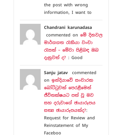
the post with wrong
information, I want to
Chandrani karunadasa
commented on
මේ දිනවල
මාර්ගගත රැකියා වංචා
රැසක් – මේවා පිළිබඳ ඔබ
දැනුවත් ද?
: Good
Sanju jatav
commented
on
ඉන්දියාවේ සංචාරක
බෝට්ටුවක් පෙරළීමෙන්
ජීවිතක්ෂයට පත් වූ මව
සහ දරුවාගේ ඡායාරූපය
සත්‍ය ඡායාරූපයක්ද?
:
Request for Review and
Reinstatement of My
Faceboo