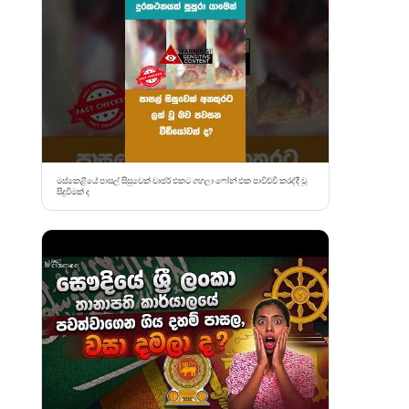
මස්කෙළියේ පාසල් සිසුවෙක් චාජර් එකට ගහලා ෆෝන් එක පාවිච්චි කරද්දී වූ
සිදුවීමක් ද