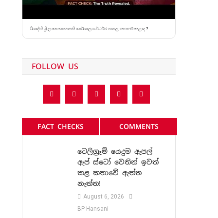
රියාද්හි ශ්‍රී ලංකා තානාපති කාර්යාලයේ ධර්ම පාසල තහනම් කළාද ?
FOLLOW US
FACT CHECKS
COMMENTS
ටෙලිග්‍රෑම් යෙදුම ඇපල්
ඇප් ස්ටෝ වෙතින් ඉවත්
කළ කතාවේ ඇත්ත
නැත්ත!
August 6, 2026
BP Hansani