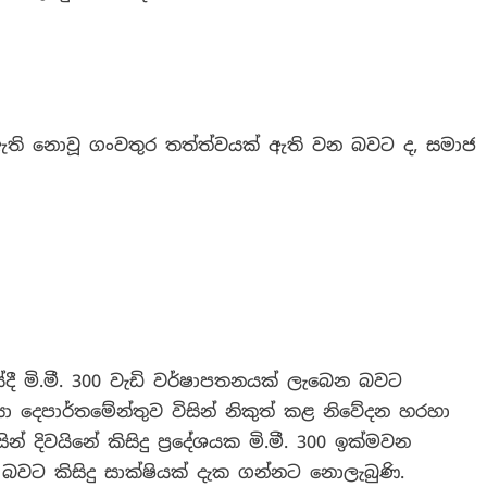
ඇති නොවූ ගංවතුර තත්ත්වයක් ඇති වන බවට ද, සමාජ
ියේදී මි.මී. 300 වැඩි වර්ෂාපතනයක් ලැබෙන බවට
ා දෙපාර්තමේන්තුව විසින් නිකුත් කළ නිවේදන හරහා
ින් දිවයිනේ කිසිදු ප්‍රදේශයක මි.මී. 300 ඉක්මවන
බවට කිසිදු සාක්ෂියක් දැක ගන්නට නොලැබුණි.