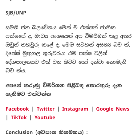
SJB/UNP
සමගි ජන බලවේගය මෙන් ම එක්සත් ජාතික
පක්ෂයේ ද, මාධ්‍ය අංශයෙන් අප විමසීමක් කළ අතර
ඔවුන් තහවුරු කළේ ද, මෙම සටහන් අසත්‍ය බව ත්,
දිනේෂ් මුතුගල ගුරුවරයා එම පක්ෂ වලින්
දේශපාලනයට එක් වන බවට හෝ දන්වා නොමැති
බව ත්ය.
අපගේ
කරුණු
විමර්ශන
පිළිබඳ
තොරතුරු
දැන
ගැනීමට
එක්වන්න
Facebook
|
Twitter
|
Instagram
|
Google News
|
TikTok
|
Youtube
Conclusion (
අවසාන නිගමනය) :