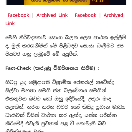
Facebook
|
Archived Link
Facebook
|
Archived
Link
මෙහි නිර්වද්‍යතාව සොයා බලන ලෙස පාඨක ඉල්ලීම්
ද, මුල් කරගනිමින් මේ පිළිබඳව සොයා බැලීමට අප
පියවර ගනු ලැබුවේ මේ අයුරින්.
Fact-Check (
කරුණු විමර්ශනය කිරීම) :
හිටපු යුද හමුදාපති විශ්‍රාමික ජෙනරාල් ශවේන්ද්‍ර
සිල්වා මහතා සමගි ජන බලවේගය සමගින්
එකතුවන බවට හෝ ඔහු ඉදිරියේදී, උතුරු මැද
පළාතින්, තරඟ කරන බවට හෝ කිසිදු ප්‍රධාන මාධ්‍ය
ධාරාවක් විසින් වාර්තා කර ඇත්ද, යන්න පරීක්ෂා
කිරීමේදී එවැනි පුවතක් පළ වී නොමැති බව
නිරීක්ෂණය වුණා.