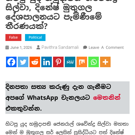
සිල්වා, දිනේෂ් මුතුගල
දේශපාලනයට පැමිණීමේ
තීරණයක්?
False
Political
On
Pavithra Sandamali
Leave A Comment
June 1, 2026
හිටපු
යුද
හමුදා
ශවේන්ද
සිල්වා
දිනපතා
සත්‍ය කරුණු
දැන ගැනීමට
දිනේෂ
මුතු
අපගේ WhatsApp චැනලයට
මෙතනින්
දේශ
එකතුවන්න.
පැමිණ
තීරණ
හිටපු යුද හමුදාපති ජෙනරාල් ශවේන්ද්‍ර සිල්වා මහතා
මෙන් ම මුතුගල සර් ලෙසින් ප්‍රසිද්ධියට පත් දිනේෂ්