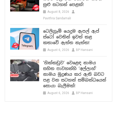
සුළු සටහන් පෙළක්!
August 8, 2026
Pavithra Sandamali
ටෙලිග්‍රෑම් යෙදුම ඇපල් ඇප්
ස්ටෝ වෙතින් ඉවත් කළ
කතාවේ ඇත්ත නැත්ත!
August 6, 2026
BP Hansani
‘හික්කඩුව’ වෙළෙඳ නාමය
සහිත පාවහන්හි ‘අල්ලාහ්’
නාමය මුද්‍රණය කර ඇති බවට
පළ වන සටහන් සම්බන්ධයෙන්
සොයා බැලීමක්!
August 6, 2026
BP Hansani