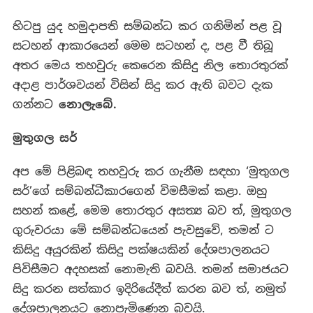
හිටපු යුද හමුදාපති සම්බන්ධ කර ගනිමින් පළ වූ
සටහන් ආකාරයෙන් මෙම සටහන් ද, පළ වී තිබූ
අතර මෙය තහවුරු කෙරෙන කිසිදු නිල තොරතුරක්
අදාළ පාර්ශවයන් විසින් සිදු කර ඇති බවට දැක
ගන්නට
නොලැබේ.
මුතුගල සර්
අප මේ පිළිබඳ තහවුරු කර ගැනීම සඳහා ‘මුතුගල
සර්’ගේ සම්බන්ධීකාරගෙන් විමසීමක් කළා. ඔහු
සහන් කළේ, මෙම තොරතුර අසත්‍ය බව ත්, මුතුගල
ගුරුවරයා මේ සම්බන්ධයෙන් පැවසුවේ, තමන් ට
කිසිදු අයුරකින් කිසිදු පක්ෂයකින් දේශපාලනයට
පිවිසීමට අදහසක් නොමැති බවයි. තමන් සමාජයට
සිදු කරන සත්කාර ඉදිරියේදීත් කරන බව ත්, නමුත්
දේශපාලනයට නොපැමිණෙන බවයි.