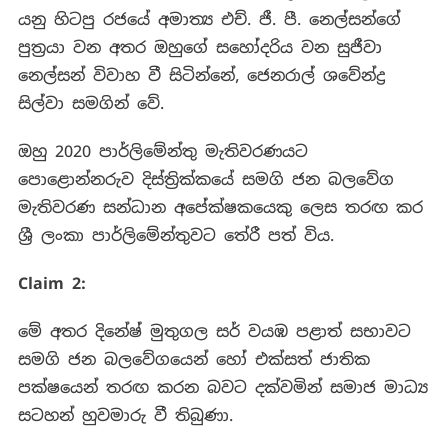
යනු හිටපු රජයේ අමාත්‍ය එච්. ජී. පී. නෙල්සන්ගේ
පුත්‍රයා වන අතර ඔහුගේ සහෝදරිය වන සුජීවා
නෙල්සන් විවාහ වී සිටින්නේ, ජෙනරාල් ශවේන්ද්‍ර
සිල්වා සමගින් වේ.
ඔහු 2020 පාර්ලිමේන්තු මැතිවරණයට
පොළොන්නරුව දිස්ත්‍රික්කයේ සමගි ජන බලවේග
මැතිවරණ සන්ධාන අපේක්ෂකයෙකු ලෙස තරඟ කර
ශ්‍රී ලංකා පාර්ලිමේන්තුවට තේරී පත් විය.
Claim 2:
මේ අතර දිනේෂ් මුතුගල සර් වයඹ පළාත් සභාවට
සමගි ජන බලවේගයෙන් හෝ එක්සත් ජාතික
පක්ෂයෙන් තරඟ කරන බවට දක්වමින් සමාජ මාධ්‍ය
සටහන් හුවමාරු වී තිබුණා.