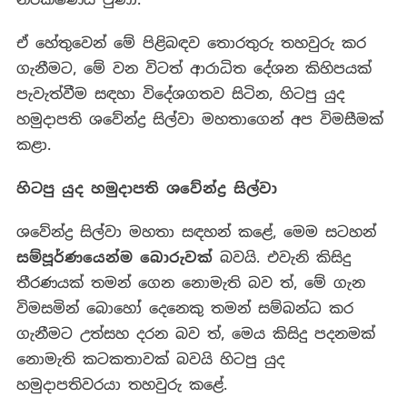
ඒ හේතුවෙන් මේ පිළිබඳව තොරතුරු තහවුරු කර
ගැනීමට, මේ වන විටත් ආරාධිත දේශන කිහිපයක්
පැවැත්වීම සඳහා විදේශගතව සිටින, හිටපු යුද
හමුදාපති ශවේන්ද්‍ර සිල්වා මහතාගෙන් අප විමසීමක්
කළා.
හිටපු යුද හමුදාපති ශවේන්ද්‍ර සිල්වා
ශවේන්ද්‍ර සිල්වා මහතා සඳහන් කළේ, මෙම සටහන්
සම්පූර්ණයෙන්ම බොරුවක්
බවයි. එවැනි කිසිදු
තීරණයක් තමන් ගෙන නොමැති බව ත්, මේ ගැන
විමසමින් බොහෝ දෙනෙකු තමන් සම්බන්ධ කර
ගැනීමට උත්සහ දරන බව ත්, මෙය කිසිදු පදනමක්
නොමැති කටකතාවක් බවයි හිටපු යුද
හමුදාපතිවරයා තහවුරු කළේ.