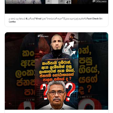
ලංකාව ලෝකයේ 4වැනියාද? Viral වුණ "හතරවෙනි තැන" පිටුපස සැඟවුණු ඇත්ත! | Fact Check Sri
Lanka