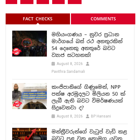
FACT CHECKS
COMMENTS
මහියංගණය – නුවර ප්‍රධාන
මාර්ගයේ බස් රථ අනතුරකින්
54 දෙනෙකු අනතුරේ බවට
ව්‍යාජ සටහනක්!
August 8, 2026
Pavithra Sandamali
කංජිපානිගේ ගිණුමෙන්, NPP
පක්ෂ අරමුදලට මිලියන 50 ක්
ලැබී ඇති බවට විමර්ෂණයක්
සිදුවෙනවා ද?
August 8, 2026
BP Hansani
මන්ත්‍රීවරුන්ගේ වැටුප් වැඩි කළ
බවට පළ වන නොමග යවන