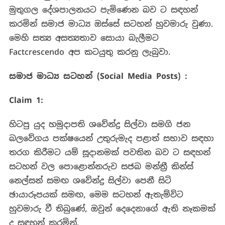
මුතුගල දේශපාලනයට පැමිණෙන බව ට සඳහන්
කරමින් සමාජ මාධ්‍ය ඔස්සේ සටහන් හුවමාරු වුණා.
මෙහි සත්‍ය අසත්‍යතාව සොයා බැලීමට
Factcrescendo අප කටයුතු කරනු ලැබුවා.
සමාජ මාධ්‍ය සටහන් (
Social Media Posts) :
Claim 1:
හිටපු යුද හමුදාපති ශවේන්ද්‍ර සිල්වා සමගි ජන
බලවේගය පක්ෂයෙන් උතුරුමැද පළාත් සභාව සඳහා
තරග කිරීමට යම් සූදානමක් පවතින බව ට සඳහන්
සටහන් වල පොළොන්නරුව සජබ මන්ත්‍රී කින්ස්
නෙල්සන් සමඟ ශවේන්ද්‍ර සිල්වා පෙනී සිටි
ඡායාරූපයක් සමඟ, මෙම සටහන් ඇතැම්විට
හුවමාරු වී තිබුණේ, ඔවුන් දෙදෙනාගේ ඇති නෑකමක්
ද සඳහන් කරමින්.