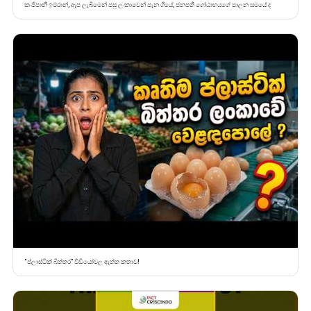
කංජිපානි ඉම්රාන්, ඇප ලැබීමෙන් පසු ලංකාවෙන් පැන ගියේ, ජනපති ගෝඨාභයගේ පාලන සමයේ ද
“ප්ලාස්ටික් බිත්තර” වීඩියෝවල ඇත්ත කතාව!