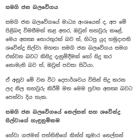
සමගි ජන බලවේගය
සමගි ජන බලවේගයේ මාධ්‍ය අංශයෙන් ද, අප මේ
පිළිබඳ විමසීමක් කළ අතර, ඔවුන් තහවුරු කළේ,
මෙය අසත්‍ය තොරතුරක් බව ත්, හිටපු යුද හමුදාපති
ශවේන්ද්‍ර සිල්වා මහතා සමගි ජන බලවේගය සමග
එක්වන බවට කිසිදු දැනුම්දීමක් හෝ සිදු කර
නොමැති බව ත්, ඔවුන් පවසා සිටියා.
ඒ අනුව මේ වන විට දෙපාර්ශවය විසින් සිදු කරන
ලද නිල තහවුරු කිරීම් මත මෙම පුවත අසත්‍ය බවට
පෙන්වා දිය හැක.
සමගි ජන බලවේගයේ නෙල්සන් සහ ශවේන්ද්‍ර
සිල්වාගේ හැඳුනුම්කම
හේවා ගජමන් පත්තිනිගේ කින්ස් කුමාර නෙල්සන්