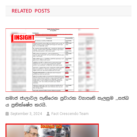
navigation
RELATED POSTS
සමාජ ජාලාවල පැතිරෙන ප්‍රචාරක ව්‍යාපෘති සැලසුම ,,සජබ
ය ප්‍රතික්ෂේප කරයි.
September 3, 2024
Fact Crescendo Team