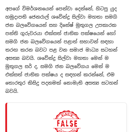
අපගේ විමර්ශනයෙන් පෙන්වා දෙන්නේ, හිටපු යුද
හමුදාපති ජෙනරාල් ශවේන්ද්‍ර සිල්වා මහතා සමගි
ජන බලවේගයෙන් සහ දිනේෂ් මුතුගල උපකාරක
පන්ති ගුරුවරයා එක්සත් ජාතික පක්ෂයෙන් හෝ
සමගි ජන බලවේගයෙන් පළාත් සභාවන් සඳහා
තරඟ කරන බවට පළ වන සමාජ මාධ්‍ය සටහන්
අසත්‍ය බවයි. ශවේන්ද්‍ර සිල්වා මහතා මෙන් ම
මුතුගල සර් ද, සමගි ජන බලවේගය මෙන් ම
එක්සත් ජාතික පක්ෂය ද සඳහන් කරන්නේ, එම
තොරතුර කිසිදු පදනමක් නොමැති අසත්‍ය සටහන්
බවයි.