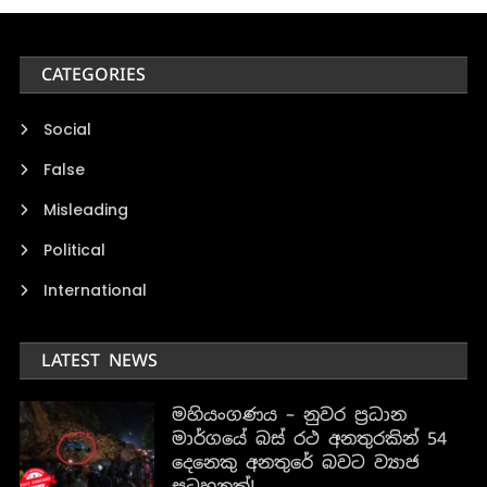
CATEGORIES
Social
False
Misleading
Political
International
LATEST NEWS
මහියංගණය – නුවර ප්‍රධාන
මාර්ගයේ බස් රථ අනතුරකින් 54
දෙනෙකු අනතුරේ බවට ව්‍යාජ
සටහනක්!