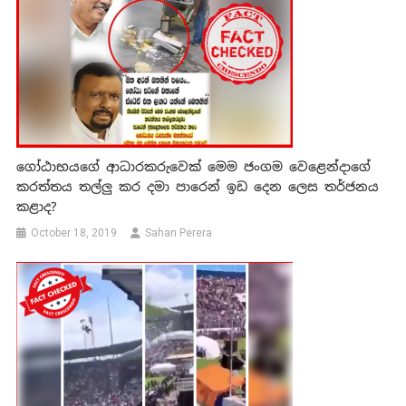
ගෝඨාභයගේ ආධාරකරුවෙක් මෙම ජංගම වෙළෙන්දාගේ
කරත්තය තල්ලු කර දමා පාරෙන් ඉඩ දෙන ලෙස තර්ජනය
කළාද?
October 18, 2019
Sahan Perera